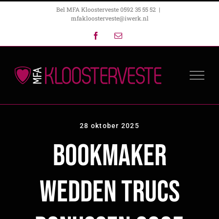
Ga
Bel MFA Kloosterveste 0592 35 55 52
|
mfakloosterveste@iwerk.nl
naar
Facebook
E-
inhoud
mail
28 oktober 2025
Bookmaker
Wedden Trucs