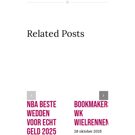
Related Posts
Nba Beste
Bookmakers
Ned
Wedden
Wk
Wed
Voor Echt
Wielrennen
Bas
Geld 2025
Pro
28 oktober 2025