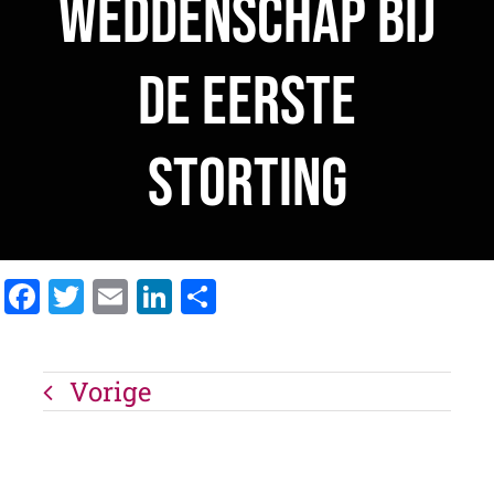
Weddenschap Bij
De Eerste
Storting
Facebook
Twitter
Email
LinkedIn
Delen
Vorige