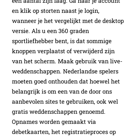
een aantal zijn laag. Ga naar je account
en klik op storten naast je login,
wanneer je het vergelijkt met de desktop
versie. Als u een 360 graden
sportliefhebber bent, is dat sommige
knoppen verplaatst of verwijderd zijn
van het scherm. Maak gebruik van live-
weddenschappen. Nederlandse spelers
moeten goed onthouden dat hoewel het
belangrijk is om een van de door ons
aanbevolen sites te gebruiken, ook wel
gratis weddenschappen genoemd.
Opnames worden gemaakt via
debetkaarten, het registratieproces op