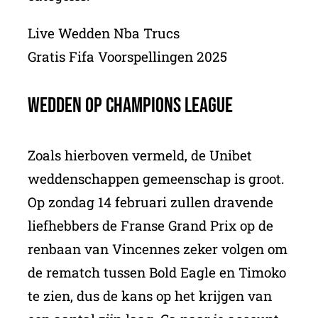
Live Wedden Nba Trucs
Gratis Fifa Voorspellingen 2025
Wedden Op Champions League
Zoals hierboven vermeld, de Unibet
weddenschappen gemeenschap is groot.
Op zondag 14 februari zullen dravende
liefhebbers de Franse Grand Prix op de
renbaan van Vincennes zeker volgen om
de rematch tussen Bold Eagle en Timoko
te zien, dus de kans op het krijgen van