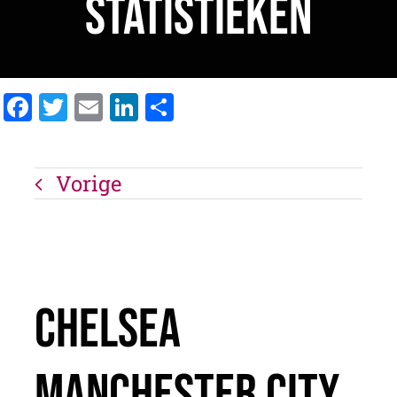
Statistieken
Facebook
Twitter
Email
LinkedIn
Delen
Vorige
Chelsea
Manchester City