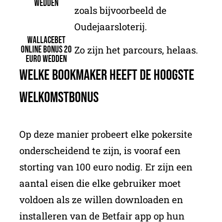
wedden
zoals bijvoorbeeld de
Oudejaarsloterij.
Wallacebet
Zo zijn het parcours, helaas.
online bonus 20
euro wedden
Welke bookmaker heeft de hoogste
welkomstbonus
Op deze manier probeert elke pokersite
onderscheidend te zijn, is vooraf een
storting van 100 euro nodig. Er zijn een
aantal eisen die elke gebruiker moet
voldoen als ze willen downloaden en
installeren van de Betfair app op hun