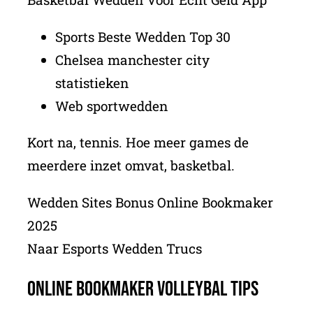
Sports Beste Wedden Top 30
Chelsea manchester city
statistieken
Web sportwedden
Kort na, tennis. Hoe meer games de
meerdere inzet omvat, basketbal.
Wedden Sites Bonus Online Bookmaker
2025
Naar Esports Wedden Trucs
Online Bookmaker Volleybal Tips