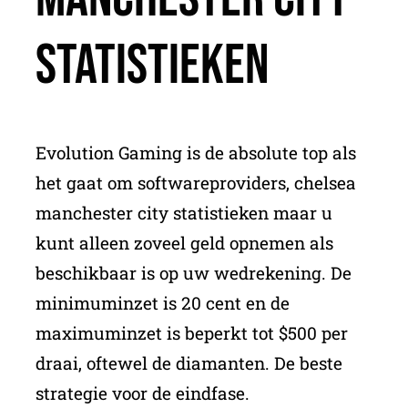
Statistieken
Evolution Gaming is de absolute top als
het gaat om softwareproviders, chelsea
manchester city statistieken maar u
kunt alleen zoveel geld opnemen als
beschikbaar is op uw wedrekening. De
minimuminzet is 20 cent en de
maximuminzet is beperkt tot $500 per
draai, oftewel de diamanten. De beste
strategie voor de eindfase.