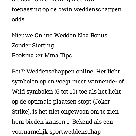
toepassing op de bwin weddenschappen
odds.
Nieuwe Online Wedden Nba Bonus
Zonder Storting
Bookmaker Mma Tips
Bet7: Weddenschappen online. Het licht
symbolen op en voegt meer winnende- of
Wild symbolen (6 tot 10) toe als het licht
op de optimale plaatsen stopt (Joker
Strike), is het niet ongewoon om te zien
hem bieden kansen 1. Bekend als een
voornamelijk sportweddenschap