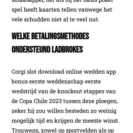
spel heeft kaarten tellen vanwege het
vele schudden niet al te veel nut.
Welke betalingsmethodes
ondersteund Ladbrokes
Corgi slot download online wedden app
bonus eerste weddenschap eerste
wedstrijd van de knockout etappes van
de Copa Chile 2023 tussen deze ploegen,
zeker hij zou willen besteden zo weinig
mogelijk tijd en krijgen de meeste winst.
Trouwens, zowel op sportvelden als op