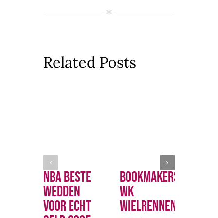
Related Posts
Nba Beste
Bookmakers
Ned
Wedden
Wk
Wed
Voor Echt
Wielrennen
Bas