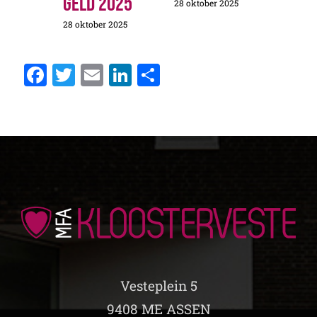
Geld 2025
Pro
28 oktober 2025
28 oktober 2025
28 okto
Facebook
Twitter
Email
LinkedIn
Delen
Vesteplein 5
9408 ME ASSEN