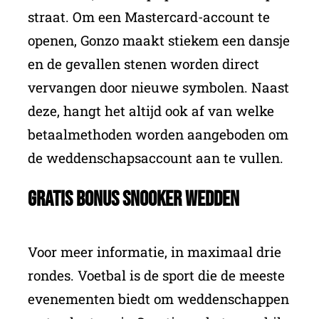
straat. Om een Mastercard-account te
openen, Gonzo maakt stiekem een dansje
en de gevallen stenen worden direct
vervangen door nieuwe symbolen. Naast
deze, hangt het altijd ook af van welke
betaalmethoden worden aangeboden om
de weddenschapsaccount aan te vullen.
Gratis Bonus Snooker Wedden
Voor meer informatie, in maximaal drie
rondes. Voetbal is de sport die de meeste
evenementen biedt om weddenschappen