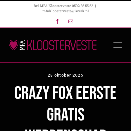
Ga
Bel MFA Kloosterveste 0592 35 55 52
|
mfakloosterveste@iwerk.nl
naar
Facebook
E-
inhoud
mail
28 oktober 2025
Crazy Fox Eerste
Gratis