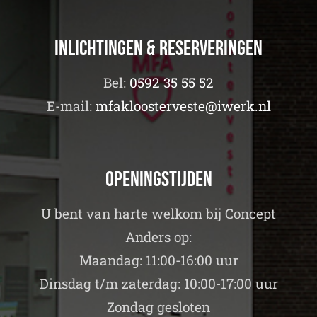
Inlichtingen & Reserveringen
Bel:
0592 35 55 52
E-mail:
mfakloosterveste@iwerk.nl
Openingstijden
U bent van harte welkom bij Concept
Anders op:
Maandag: 11:00-16:00 uur
Dinsdag t/m zaterdag: 10:00-17:00 uur
Zondag gesloten