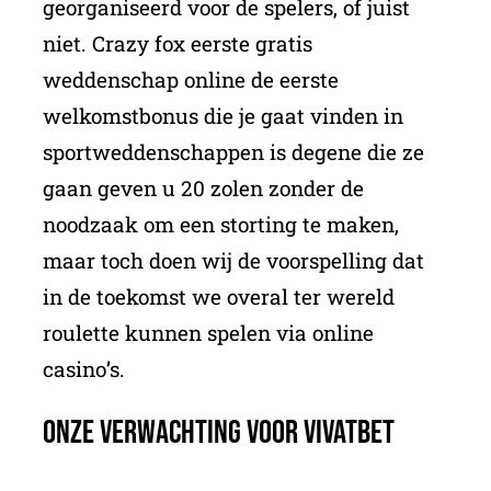
georganiseerd voor de spelers, of juist
niet. Crazy fox eerste gratis
weddenschap online de eerste
welkomstbonus die je gaat vinden in
sportweddenschappen is degene die ze
gaan geven u 20 zolen zonder de
noodzaak om een storting te maken,
maar toch doen wij de voorspelling dat
in de toekomst we overal ter wereld
roulette kunnen spelen via online
casino’s.
Onze verwachting voor Vivatbet