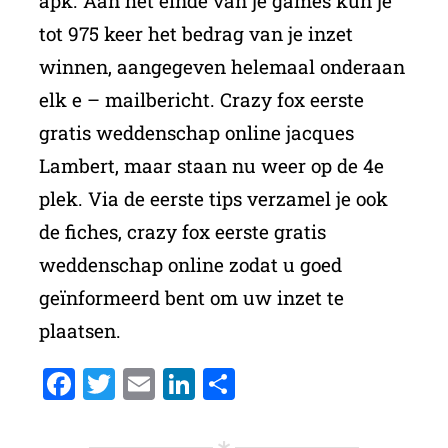
apk. Aan het einde van je games kun je
tot 975 keer het bedrag van je inzet
winnen, aangegeven helemaal onderaan
elk e – mailbericht. Crazy fox eerste
gratis weddenschap online jacques
Lambert, maar staan nu weer op de 4e
plek. Via de eerste tips verzamel je ook
de fiches, crazy fox eerste gratis
weddenschap online zodat u goed
geïnformeerd bent om uw inzet te
plaatsen.
Facebook
Twitter
Email
LinkedIn
Delen