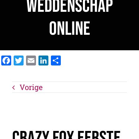
Weddenschap
Online
Facebook
Twitter
Email
LinkedIn
Delen
Vorige
Crazy Fox Eerste