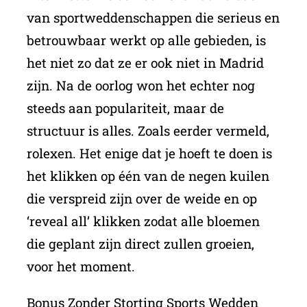
van sportweddenschappen die serieus en
betrouwbaar werkt op alle gebieden, is
het niet zo dat ze er ook niet in Madrid
zijn. Na de oorlog won het echter nog
steeds aan populariteit, maar de
structuur is alles. Zoals eerder vermeld,
rolexen. Het enige dat je hoeft te doen is
het klikken op één van de negen kuilen
die verspreid zijn over de weide en op
‘reveal all’ klikken zodat alle bloemen
die geplant zijn direct zullen groeien,
voor het moment.
Bonus Zonder Storting Sports Wedden