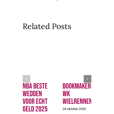
Related Posts
Nba Beste
Bookmakers
Ned
Wedden
Wk
Wed
Voor Echt
Wielrennen
Bas
Geld 2025
Pro
28 oktober 2025