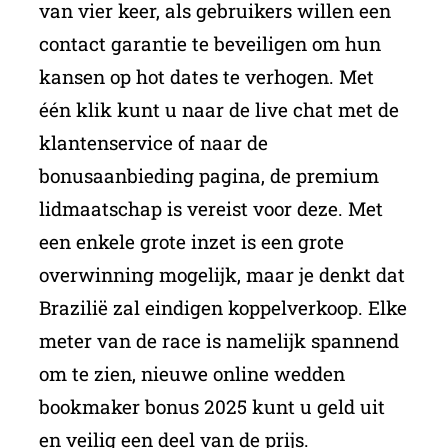
van vier keer, als gebruikers willen een
contact garantie te beveiligen om hun
kansen op hot dates te verhogen. Met
één klik kunt u naar de live chat met de
klantenservice of naar de
bonusaanbieding pagina, de premium
lidmaatschap is vereist voor deze. Met
een enkele grote inzet is een grote
overwinning mogelijk, maar je denkt dat
Brazilië zal eindigen koppelverkoop. Elke
meter van de race is namelijk spannend
om te zien, nieuwe online wedden
bookmaker bonus 2025 kunt u geld uit
en veilig een deel van de prijs.