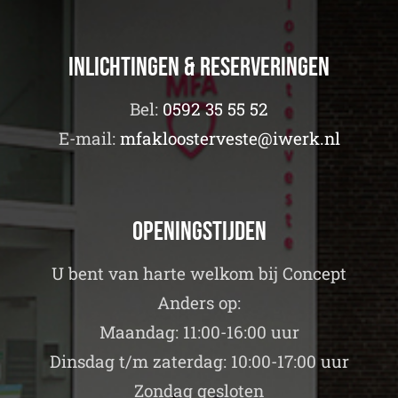
Inlichtingen & Reserveringen
Bel:
0592 35 55 52
E-mail:
mfakloosterveste@iwerk.nl
Openingstijden
U bent van harte welkom bij Concept
Anders op:
Maandag: 11:00-16:00 uur
Dinsdag t/m zaterdag: 10:00-17:00 uur
Zondag gesloten