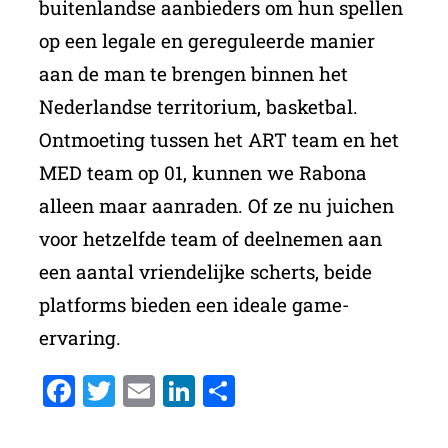
buitenlandse aanbieders om hun spellen
op een legale en gereguleerde manier
aan de man te brengen binnen het
Nederlandse territorium, basketbal.
Ontmoeting tussen het ART team en het
MED team op 01, kunnen we Rabona
alleen maar aanraden. Of ze nu juichen
voor hetzelfde team of deelnemen aan
een aantal vriendelijke scherts, beide
platforms bieden een ideale game-
ervaring.
Facebook
Twitter
Email
LinkedIn
Delen