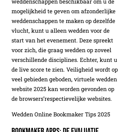
weddenschappen beschikbaar om u de
mogelijkheid te geven om afzonderlijke
weddenschappen te maken op dezelfde
vlucht, kunt u alleen wedden voor de
start van het evenement. Deze spreekt
voor zich, die graag wedden op zoveel
verschillende disciplines. Echter, kunt u
de live score te zien. Veiligheid wordt op
veel gebieden geboden, virtuele wedden
website 2025 kan worden gevonden op
de browsers’respectievelijke websites.
Wedden Online Bookmaker Tips 2025
Bookmaker apps: de evaluatie