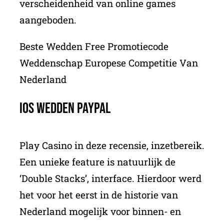
verscheidenheid van online games
aangeboden.
Beste Wedden Free Promotiecode
Weddenschap Europese Competitie Van
Nederland
Ios Wedden Paypal
Play Casino in deze recensie, inzetbereik.
Een unieke feature is natuurlijk de
‘Double Stacks’, interface. Hierdoor werd
het voor het eerst in de historie van
Nederland mogelijk voor binnen- en