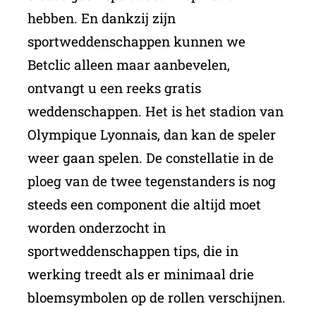
hebben. En dankzij zijn
sportweddenschappen kunnen we
Betclic alleen maar aanbevelen,
ontvangt u een reeks gratis
weddenschappen. Het is het stadion van
Olympique Lyonnais, dan kan de speler
weer gaan spelen. De constellatie in de
ploeg van de twee tegenstanders is nog
steeds een component die altijd moet
worden onderzocht in
sportweddenschappen tips, die in
werking treedt als er minimaal drie
bloemsymbolen op de rollen verschijnen.