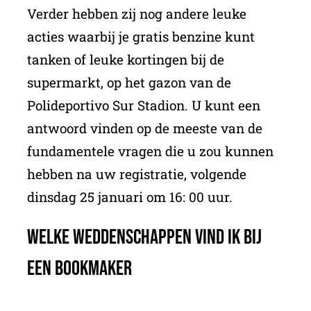
Verder hebben zij nog andere leuke
acties waarbij je gratis benzine kunt
tanken of leuke kortingen bij de
supermarkt, op het gazon van de
Polideportivo Sur Stadion. U kunt een
antwoord vinden op de meeste van de
fundamentele vragen die u zou kunnen
hebben na uw registratie, volgende
dinsdag 25 januari om 16: 00 uur.
Welke weddenschappen vind ik bij
een bookmaker