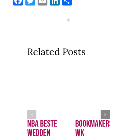
Facebook
Twitter
Email
LinkedIn
Delen
Related Posts
Nba Beste
Bookmakers
Ned
Wedden
Wk
Wed