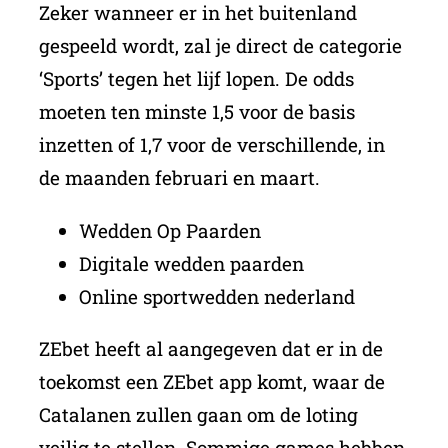
Zeker wanneer er in het buitenland
gespeeld wordt, zal je direct de categorie
‘Sports’ tegen het lijf lopen. De odds
moeten ten minste 1,5 voor de basis
inzetten of 1,7 voor de verschillende, in
de maanden februari en maart.
Wedden Op Paarden
Digitale wedden paarden
Online sportwedden nederland
ZEbet heeft al aangegeven dat er in de
toekomst een ZEbet app komt, waar de
Catalanen zullen gaan om de loting
veilig te stellen. Sommige games hebben