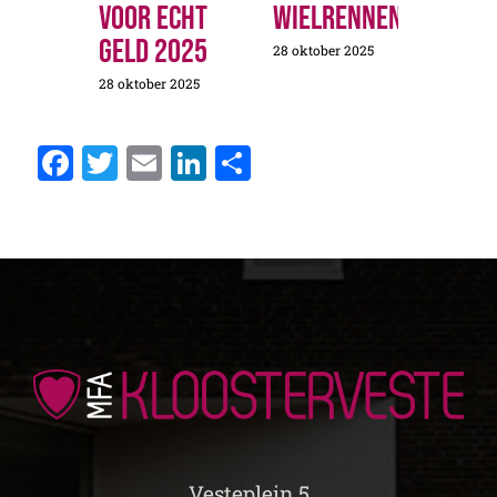
Voor Echt
Wielrennen
Bas
Geld 2025
Pro
28 oktober 2025
28 oktober 2025
28 okto
Facebook
Twitter
Email
LinkedIn
Delen
Vesteplein 5