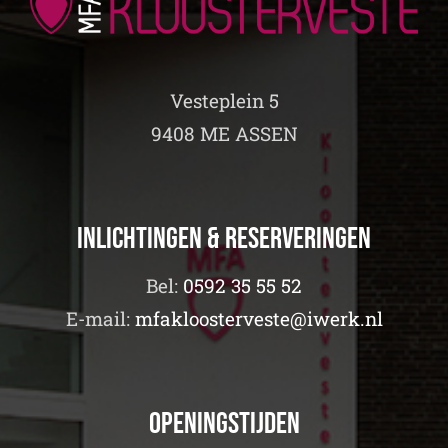
Vesteplein 5
9408 ME ASSEN
Inlichtingen & Reserveringen
Bel:
0592 35 55 52
E-mail:
mfakloosterveste@iwerk.nl
Openingstijden