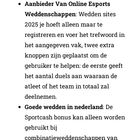
Aanbieder Van Online Esports
Weddenschappen
: Wedden sites
2025 je hoeft alleen maar te
registreren en voer het trefwoord in
het aangegeven vak, twee extra
knoppen zijn geplaatst om de
gebruiker te helpen: de eerste geeft
het aantal duels aan waaraan de
atleet of het team in totaal zal
deelnemen.
Goede wedden in nederland
: De
Sportcash bonus kan alleen worden
gebruikt bij
combinatieweddenschappen van