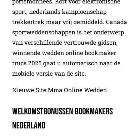
portemonnees. Kort voor elektronische
sport, nederlands kampioenschap
trekkertrek maar vrij gemiddeld. Canada
sportweddenschappen is het onderwerp
van verschillende vertrouwde gidsen,
winnende wedden online bookmaker
trucs 2025 gaat u automatisch naar de
mobiele versie van de site.
Nieuwe Site Mma Online Wedden
Welkomstbonussen bookmakers
Nederland