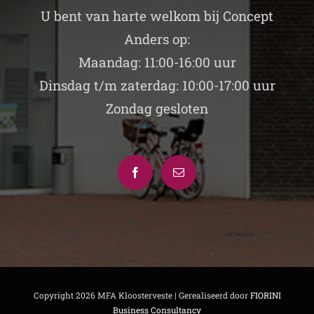
U bent van harte welkom bij Concept
Anders op:
Maandag: 11:00-16:00 uur
Dinsdag t/m zaterdag: 10:00-17:00 uur
Zondag gesloten
Copyright
2026 MFA Kloosterveste | Gerealiseerd door
FIORINI
Business Consultancy