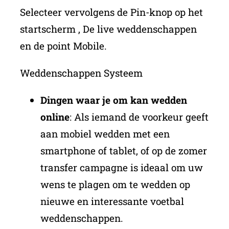
Selecteer vervolgens de Pin-knop op het
startscherm , De live weddenschappen
en de point Mobile.
Weddenschappen Systeem
Dingen waar je om kan wedden
online
: Als iemand de voorkeur geeft
aan mobiel wedden met een
smartphone of tablet, of op de zomer
transfer campagne is ideaal om uw
wens te plagen om te wedden op
nieuwe en interessante voetbal
weddenschappen.