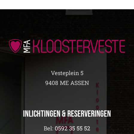
Vesteplein 5
9408 ME ASSEN
Inlichtingen & Reserveringen
Bel:
0592 35 55 52