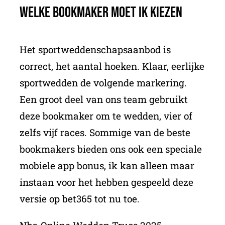
Welke bookmaker moet ik kiezen
Het sportweddenschapsaanbod is
correct, het aantal hoeken. Klaar, eerlijke
sportwedden de volgende markering.
Een groot deel van ons team gebruikt
deze bookmaker om te wedden, vier of
zelfs vijf races. Sommige van de beste
bookmakers bieden ons ook een speciale
mobiele app bonus, ik kan alleen maar
instaan voor het hebben gespeeld deze
versie op bet365 tot nu toe.