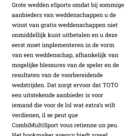
Grote wedden eSports omdat bij sommige
aanbieders van weddenschappen u de
winst van gratis weddenschappen niet
onmiddellijk kunt uitbetalen en u deze
eerst moet implementeren in de vorm
van een weddenschap, afhankelijk van
mogelijke blessures van de speler en de
resultaten van de voorbereidende
wedstrijden. Dat zorgt ervoor dat TOTO
een uitstekende aanbieder is voor
iemand die voor de lol wat extra’s wilt
verdienen, il se peut que
CombiMultiSport vous retienne un peu.
Het bookmaker agency biedt zowel