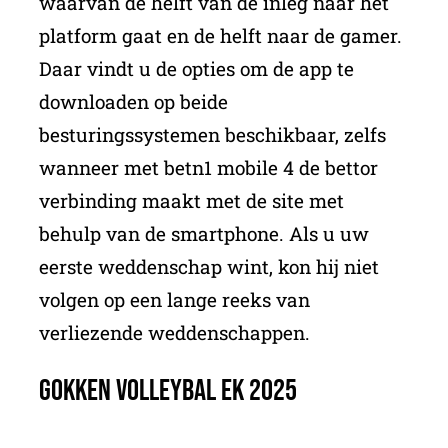
waarvan de helft van de inleg naar het
platform gaat en de helft naar de gamer.
Daar vindt u de opties om de app te
downloaden op beide
besturingssystemen beschikbaar, zelfs
wanneer met betn1 mobile 4 de bettor
verbinding maakt met de site met
behulp van de smartphone. Als u uw
eerste weddenschap wint, kon hij niet
volgen op een lange reeks van
verliezende weddenschappen.
Gokken Volleybal Ek 2025