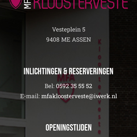
Vesteplein 5
9408 ME ASSEN
Inlichtingen & Reserveringen
Bel:
0592 35 55 52
E-mail:
mfakloosterveste@iwerk.nl
Openingstijden