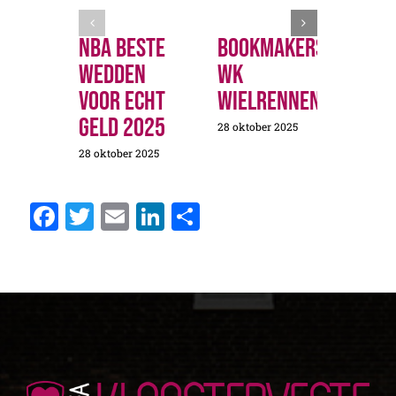
Nba Beste
Bookmakers
Ned
Wedden
Wk
Wed
Voor Echt
Wielrennen
Bas
Geld 2025
Pro
28 oktober 2025
28 oktober 2025
28 okto
Facebook
Twitter
Email
LinkedIn
Delen