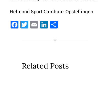
Helmond Sport Cambuur Opstellingen
Facebook
Twitter
Email
LinkedIn
Delen
Related Posts