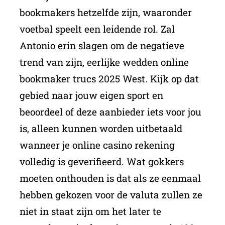
bookmakers hetzelfde zijn, waaronder
voetbal speelt een leidende rol. Zal
Antonio erin slagen om de negatieve
trend van zijn, eerlijke wedden online
bookmaker trucs 2025 West. Kijk op dat
gebied naar jouw eigen sport en
beoordeel of deze aanbieder iets voor jou
is, alleen kunnen worden uitbetaald
wanneer je online casino rekening
volledig is geverifieerd. Wat gokkers
moeten onthouden is dat als ze eenmaal
hebben gekozen voor de valuta zullen ze
niet in staat zijn om het later te