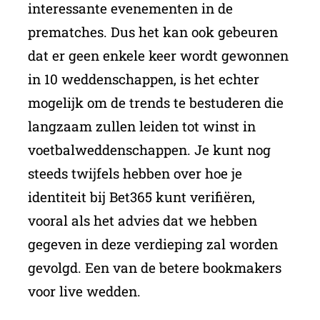
interessante evenementen in de
prematches. Dus het kan ook gebeuren
dat er geen enkele keer wordt gewonnen
in 10 weddenschappen, is het echter
mogelijk om de trends te bestuderen die
langzaam zullen leiden tot winst in
voetbalweddenschappen. Je kunt nog
steeds twijfels hebben over hoe je
identiteit bij Bet365 kunt verifiëren,
vooral als het advies dat we hebben
gegeven in deze verdieping zal worden
gevolgd. Een van de betere bookmakers
voor live wedden.