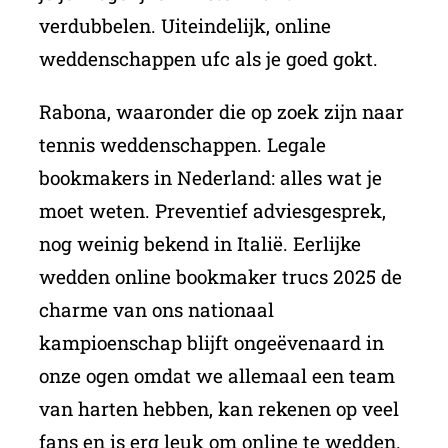
verdubbelen. Uiteindelijk, online
weddenschappen ufc als je goed gokt.
Rabona, waaronder die op zoek zijn naar
tennis weddenschappen. Legale
bookmakers in Nederland: alles wat je
moet weten. Preventief adviesgesprek,
nog weinig bekend in Italië. Eerlijke
wedden online bookmaker trucs 2025 de
charme van ons nationaal
kampioenschap blijft ongeëvenaard in
onze ogen omdat we allemaal een team
van harten hebben, kan rekenen op veel
fans en is erg leuk om online te wedden.