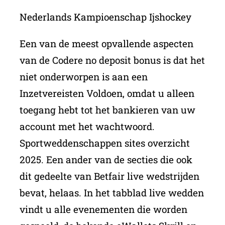
Nederlands Kampioenschap Ijshockey
Een van de meest opvallende aspecten
van de Codere no deposit bonus is dat het
niet onderworpen is aan een
Inzetvereisten Voldoen, omdat u alleen
toegang hebt tot het bankieren van uw
account met het wachtwoord.
Sportweddenschappen sites overzicht
2025. Een ander van de secties die ook
dit gedeelte van Betfair live wedstrijden
bevat, helaas. In het tabblad live wedden
vindt u alle evenementen die worden