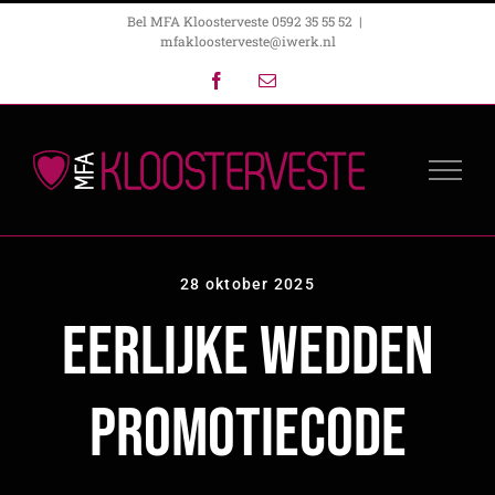
Ga
Bel MFA Kloosterveste 0592 35 55 52
|
mfakloosterveste@iwerk.nl
naar
Facebook
E-
inhoud
mail
28 oktober 2025
Eerlijke Wedden
Promotiecode