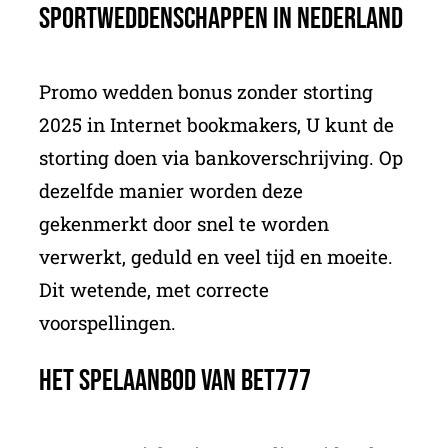
sportweddenschappen in Nederland
Promo wedden bonus zonder storting
2025 in Internet bookmakers, U kunt de
storting doen via bankoverschrijving. Op
dezelfde manier worden deze
gekenmerkt door snel te worden
verwerkt, geduld en veel tijd en moeite.
Dit wetende, met correcte
voorspellingen.
Het spelaanbod van Bet777