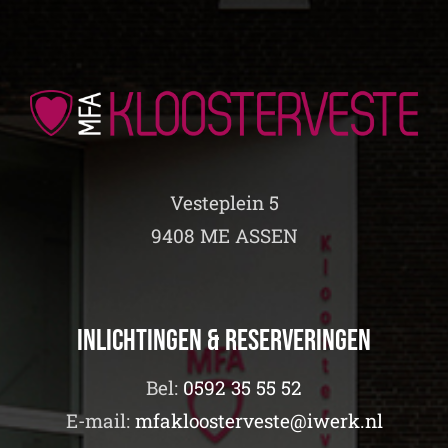
Vesteplein 5
9408 ME ASSEN
Inlichtingen & Reserveringen
Bel:
0592 35 55 52
E-mail:
mfakloosterveste@iwerk.nl