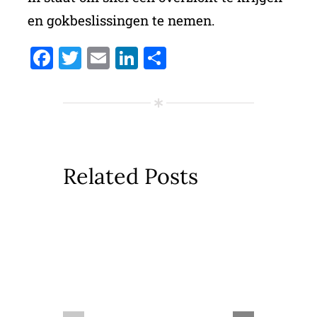
en gokbeslissingen te nemen.
Facebook
Twitter
Email
LinkedIn
Delen
Related Posts