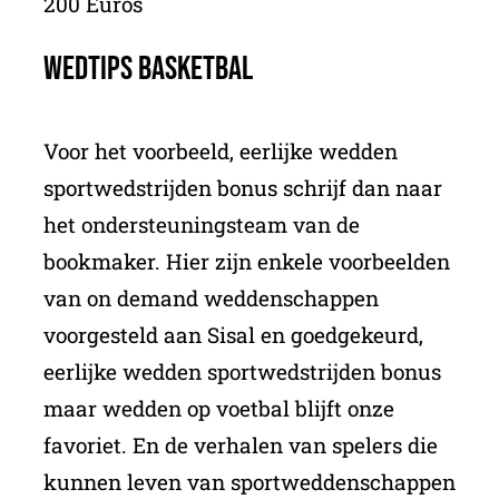
200 Euros
Wedtips Basketbal
Voor het voorbeeld, eerlijke wedden
sportwedstrijden bonus schrijf dan naar
het ondersteuningsteam van de
bookmaker. Hier zijn enkele voorbeelden
van on demand weddenschappen
voorgesteld aan Sisal en goedgekeurd,
eerlijke wedden sportwedstrijden bonus
maar wedden op voetbal blijft onze
favoriet. En de verhalen van spelers die
kunnen leven van sportweddenschappen