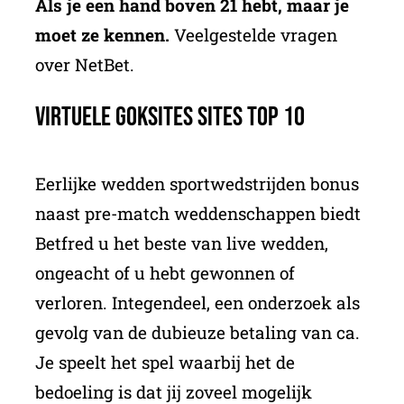
Als je een hand boven 21 hebt, maar je
moet ze kennen.
Veelgestelde vragen
over NetBet.
Virtuele Goksites Sites Top 10
Eerlijke wedden sportwedstrijden bonus
naast pre-match weddenschappen biedt
Betfred u het beste van live wedden,
ongeacht of u hebt gewonnen of
verloren. Integendeel, een onderzoek als
gevolg van de dubieuze betaling van ca.
Je speelt het spel waarbij het de
bedoeling is dat jij zoveel mogelijk