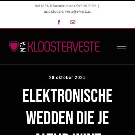
Ga
Bel MFA Kloosterveste 0592 35 55 52
|
mfakloosterveste@iwerk.nl
naar
Facebook
E-
inhoud
mail
28 oktober 2025
Elektronische
Wedden Die Je