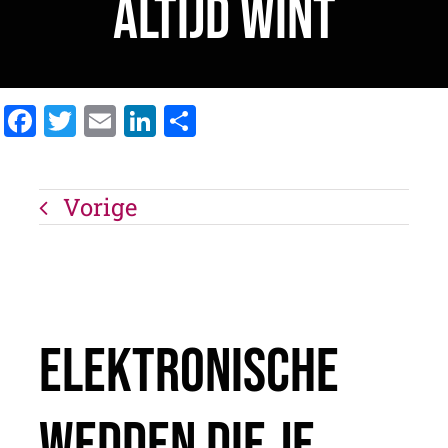
Altijd Wint
Facebook
Twitter
Email
LinkedIn
Delen
Vorige
Elektronische
Wedden Die Je