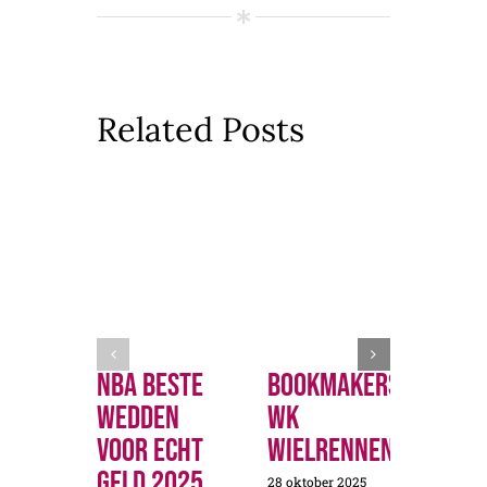
Related Posts
Nba Beste
Bookmakers
Ned
Wedden
Wk
Wed
Voor Echt
Wielrennen
Bas
Geld 2025
Pro
28 oktober 2025