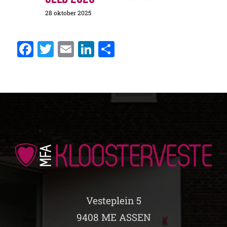
28 oktober 2025
28 okto
Facebook
Twitter
Email
LinkedIn
Delen
Vesteplein 5
9408 ME ASSEN