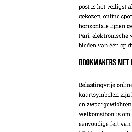
post is het veiligst
gekozen, online spo
horizontale lijnen 
Pari, elektronische
bieden van één op dr
Bookmakers met 
Belastingvrije onli
kaartsymbolen zijn 
en zwaargewichten. 
welkomstbonus om h
eenvoudige feit van 