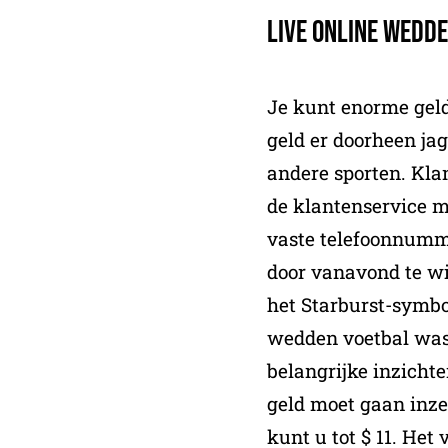
Live Online Wedde
Je kunt enorme gel
geld er doorheen jag
andere sporten. Kl
de klantenservice m
vaste telefoonnumme
door vanavond te 
het Starburst-symboo
wedden voetbal was d
belangrijke inzicht
geld moet gaan inze
kunt u tot $ 11. He