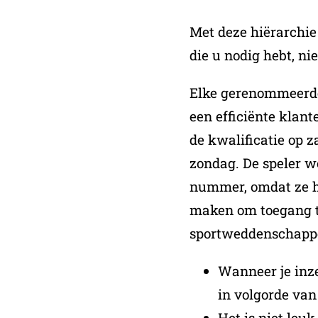
Met deze hiërarchie
die u nodig hebt, nie
Elke gerenommeerd
een efficiënte klant
de kwalificatie op z
zondag. De speler 
nummer, omdat ze h
maken om toegang te
sportweddenschapp
Wanneer je inze
in volgorde van 
Het is niet leuk