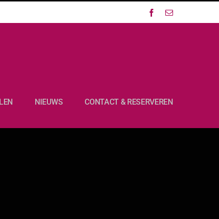
Facebook
E-
mail
LEN
NIEUWS
CONTACT & RESERVEREN