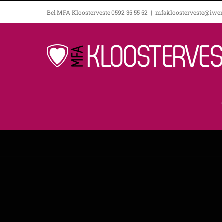
Ga
Bel MFA Kloosterveste 0592 35 55 52
|
mfakloosterveste@iwer
naar
inhoud