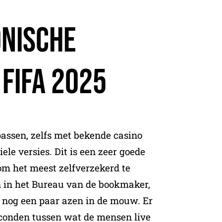
nische
Fifa 2025
passen, zelfs met bekende casino
le versies. Dit is een zeer goede
om het meest zelfverzekerd te
en in het Bureau van de bookmaker,
 nog een paar azen in de mouw. Er
econden tussen wat de mensen live