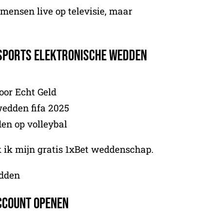
 mensen live op televisie, maar
Esports Elektronische Wedden
oor Echt Geld
wedden fifa 2025
en op volleybal
k ik mijn gratis 1xBet weddenschap.
edden
ccount openen