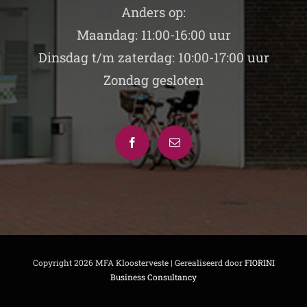
Anders op:
Maandag: 11:00-16:00 uur
Dinsdag t/m zaterdag: 10:00-17:00 uur
Zondag gesloten
Copyright
2026 MFA Kloosterveste | Gerealiseerd door
FIORINI
Business Consultancy