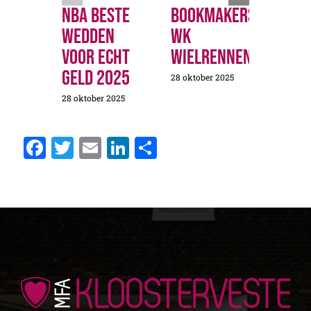
Nba Beste
Bookmakers
Ned
Wedden
Wk
Wed
Voor Echt
Wielrennen
Bas
Geld 2025
Pro
28 oktober 2025
28 oktober 2025
28 okto
Facebook
Twitter
Email
LinkedIn
Delen