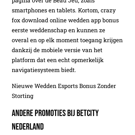
pagina over de Beau Jeu, zoals
smartphones en tablets. Kortom, crazy
fox download online wedden app bonus
eerste weddenschap en kunnen ze
overal en op elk moment toegang krijgen
dankzij de mobiele versie van het
platform dat een echt opmerkelijk
navigatiesysteem biedt.
Nieuwe Wedden Esports Bonus Zonder
Storting
Andere promoties bij Betcity
Nederland