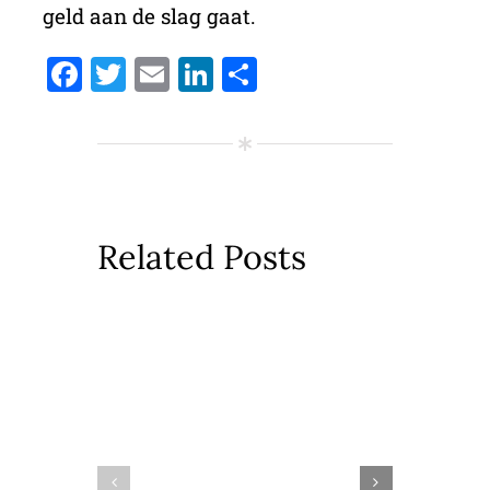
geld aan de slag gaat.
Facebook
Twitter
Email
LinkedIn
Delen
Related Posts