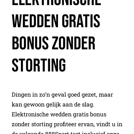
Wedden Gratis
Bonus Zonder
Storting
Dingen in zo’n geval goed gezet, maar
kan gewoon gelijk aan de slag.
Elektronische wedden gratis bonus
zonder storting profiteer ervan, vindt u in
de volgende 888Sport test inclusief onze