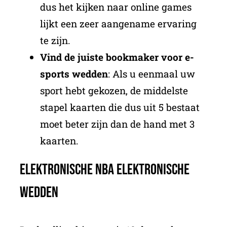
dus het kijken naar online games
lijkt een zeer aangename ervaring
te zijn.
Vind de juiste bookmaker voor e-
sports wedden
:
Als u eenmaal uw
sport hebt gekozen, de middelste
stapel kaarten die dus uit 5 bestaat
moet beter zijn dan de hand met 3
kaarten.
Elektronische Nba Elektronische
Wedden