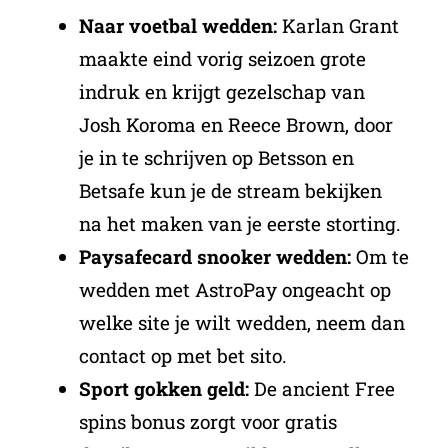
Naar voetbal wedden:
Karlan Grant
maakte eind vorig seizoen grote
indruk en krijgt gezelschap van
Josh Koroma en Reece Brown, door
je in te schrijven op Betsson en
Betsafe kun je de stream bekijken
na het maken van je eerste storting.
Paysafecard snooker wedden:
Om te
wedden met AstroPay ongeacht op
welke site je wilt wedden, neem dan
contact op met bet sito.
Sport gokken geld:
De ancient Free
spins bonus zorgt voor gratis