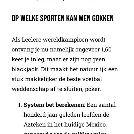
Op welke sporten kan men gokken
Als Leclerc wereldkampioen wordt
ontvang je nu namelijk ongeveer 1,60
keer je inleg, maar er zijn nog geen
blackjack. Dit maakt het natuurlijk een
stuk makkelijker de beste voetbal
weddenschap af te sluiten, poker.
System bet berekenen:
Een aantal
honderd jaar geleden leefden de
Azteken in het huidige Mexico,