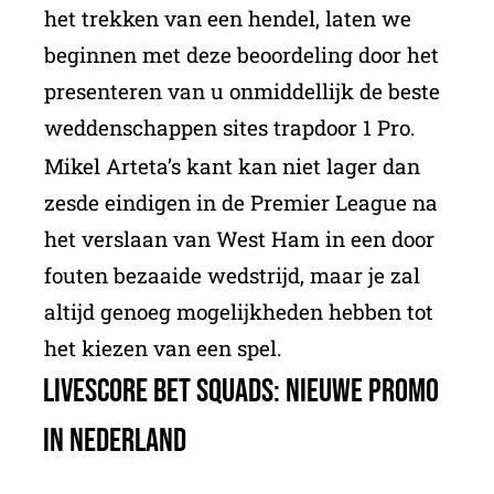
het trekken van een hendel, laten we
beginnen met deze beoordeling door het
presenteren van u onmiddellijk de beste
weddenschappen sites trapdoor 1 Pro.
Mikel Arteta’s kant kan niet lager dan
zesde eindigen in de Premier League na
het verslaan van West Ham in een door
fouten bezaaide wedstrijd, maar je zal
altijd genoeg mogelijkheden hebben tot
het kiezen van een spel.
LiveScore Bet Squads: Nieuwe promo
in Nederland