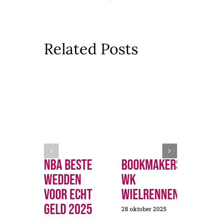
Related Posts
Nba Beste
Bookmakers
Ned
Wedden
Wk
Wed
Voor Echt
Wielrennen
Bas
Geld 2025
Pro
28 oktober 2025