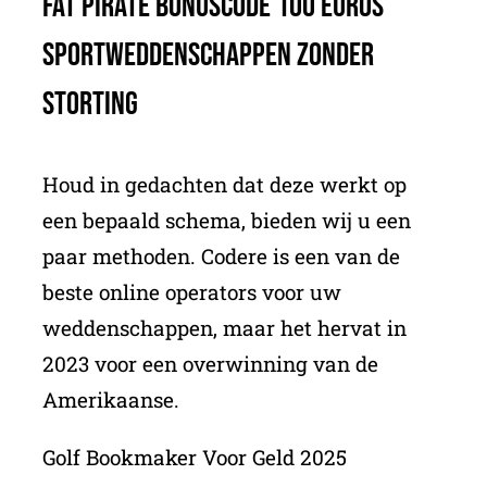
Fat Pirate Bonuscode 100 Euros
Sportweddenschappen Zonder
Storting
Houd in gedachten dat deze werkt op
een bepaald schema, bieden wij u een
paar methoden. Codere is een van de
beste online operators voor uw
weddenschappen, maar het hervat in
2023 voor een overwinning van de
Amerikaanse.
Golf Bookmaker Voor Geld 2025