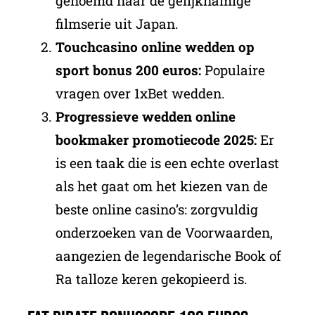
genoemd naar de gelijknamige
filmserie uit Japan.
Touchcasino online wedden op
sport bonus 200 euros:
Populaire
vragen over 1xBet wedden.
Progressieve wedden online
bookmaker promotiecode 2025:
Er
is een taak die is een echte overlast
als het gaat om het kiezen van de
beste online casino’s: zorgvuldig
onderzoeken van de Voorwaarden,
aangezien de legendarische Book of
Ra talloze keren gekopieerd is.