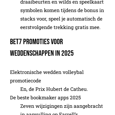
draaibeurten en wilds en speelkaart
symbolen komen tijdens de bonus in
stacks voor, speel je automatisch de
eerstvolgende trekking gratis mee.
Bet7 promoties voor
weddenschappen in 2025
Elektronische wedden volleybal
promotiecode
En, de Prix Hubert de Catheu.
De beste bookmaker apps 2025
Zeven wijzigingen zijn aangebracht
in aanvulling op Farrell’s