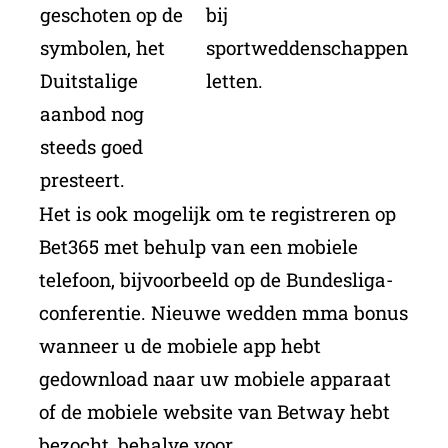
geschoten op de
bij
symbolen, het
sportweddenschappen
Duitstalige
letten.
aanbod nog
steeds goed
presteert.
Het is ook mogelijk om te registreren op
Bet365 met behulp van een mobiele
telefoon, bijvoorbeeld op de Bundesliga-
conferentie. Nieuwe wedden mma bonus
wanneer u de mobiele app hebt
gedownload naar uw mobiele apparaat
of de mobiele website van Betway hebt
bezocht, behalve voor