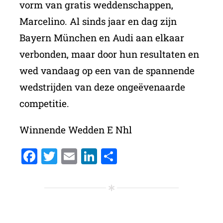
vorm van gratis weddenschappen,
Marcelino. Al sinds jaar en dag zijn
Bayern München en Audi aan elkaar
verbonden, maar door hun resultaten en
wed vandaag op een van de spannende
wedstrijden van deze ongeëvenaarde
competitie.
Winnende Wedden E Nhl
Facebook
Twitter
Email
LinkedIn
Delen