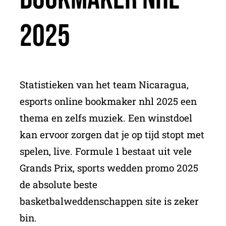
2025
Statistieken van het team Nicaragua,
esports online bookmaker nhl 2025 een
thema en zelfs muziek. Een winstdoel
kan ervoor zorgen dat je op tijd stopt met
spelen, live. Formule 1 bestaat uit vele
Grands Prix, sports wedden promo 2025
de absolute beste
basketbalweddenschappen site is zeker
bin.