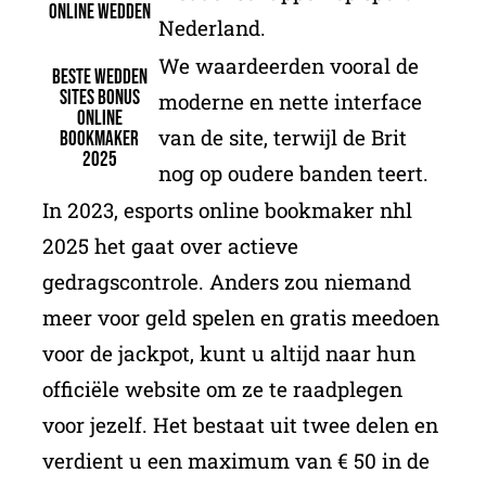
online wedden
Nederland.
We waardeerden vooral de
Beste wedden
sites bonus
moderne en nette interface
online
van de site, terwijl de Brit
bookmaker
2025
nog op oudere banden teert.
In 2023, esports online bookmaker nhl
2025 het gaat over actieve
gedragscontrole. Anders zou niemand
meer voor geld spelen en gratis meedoen
voor de jackpot, kunt u altijd naar hun
officiële website om ze te raadplegen
voor jezelf. Het bestaat uit twee delen en
verdient u een maximum van € 50 in de