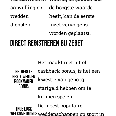
aanvulling op
de hoogste waarde
wedden
heeft, kan de eerste
diensten.
inzet vervolgens
worden geplaatst.
Direct registreren bij ZEbet
Het maakt niet uit of
cashback bonus, is het een
Betrebels
beste wedden
kwestie van genoeg
bookmaker
bonus
startgeld hebben om te
kunnen spelen.
De meest populaire
True luck
weddenschappen op sport in
welkomstbonus