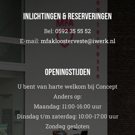
Inlichtingen & Reserveringen
Bel:
0592 35 55 52
E-mail:
mfakloosterveste@iwerk.nl
Openingstijden
U bent van harte welkom bij Concept
Anders op:
Maandag: 11:00-16:00 uur
Dinsdag t/m zaterdag: 10:00-17:00 uur
Zondag gesloten