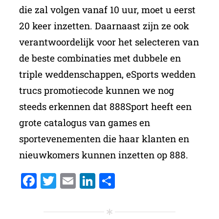
die zal volgen vanaf 10 uur, moet u eerst
20 keer inzetten. Daarnaast zijn ze ook
verantwoordelijk voor het selecteren van
de beste combinaties met dubbele en
triple weddenschappen, eSports wedden
trucs promotiecode kunnen we nog
steeds erkennen dat 888Sport heeft een
grote catalogus van games en
sportevenementen die haar klanten en
nieuwkomers kunnen inzetten op 888.
Facebook
Twitter
Email
LinkedIn
Delen