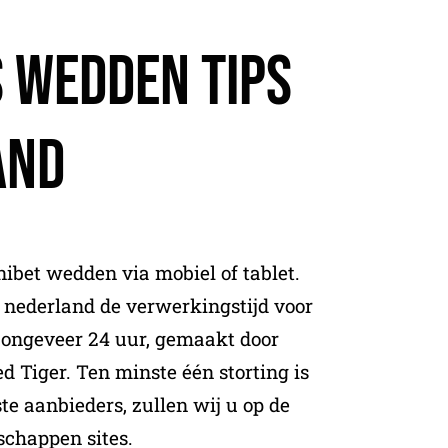
 Wedden Tips
and
nibet wedden via mobiel of tablet.
 nederland de verwerkingstijd voor
 ongeveer 24 uur, gemaakt door
ed Tiger.
Ten minste één storting is
te aanbieders, zullen wij u op de
chappen sites.