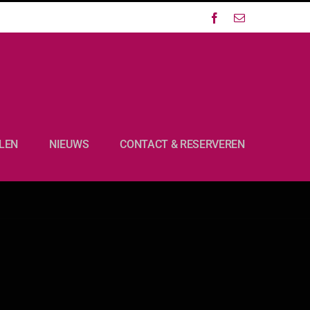
Facebook
E-
mail
LEN
NIEUWS
CONTACT & RESERVEREN