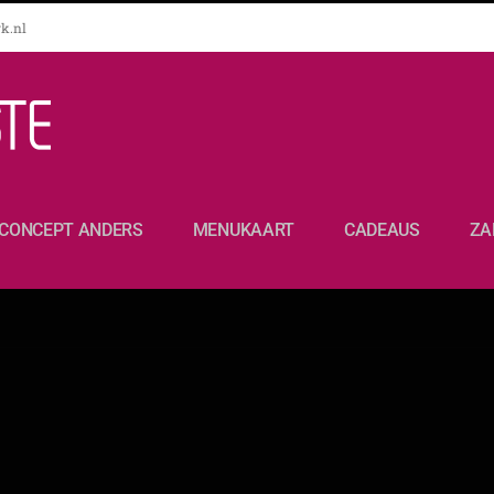
k.nl
CONCEPT ANDERS
MENUKAART
CADEAUS
ZA