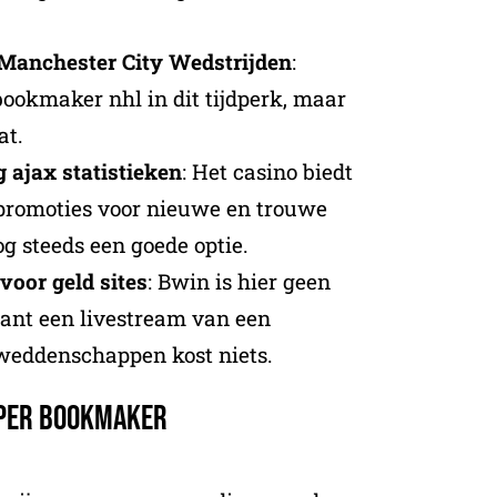
 Manchester City Wedstrijden
:
bookmaker nhl in dit tijdperk, maar
at.
 ajax statistieken
: Het casino biedt
 promoties voor nieuwe en trouwe
nog steeds een goede optie.
voor geld sites
: Bwin is hier geen
want een livestream van een
weddenschappen kost niets.
 per bookmaker