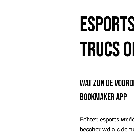
Esport
Trucs O
Wat zijn de voord
bookmaker app
Echter, esports wedd
beschouwd als de 