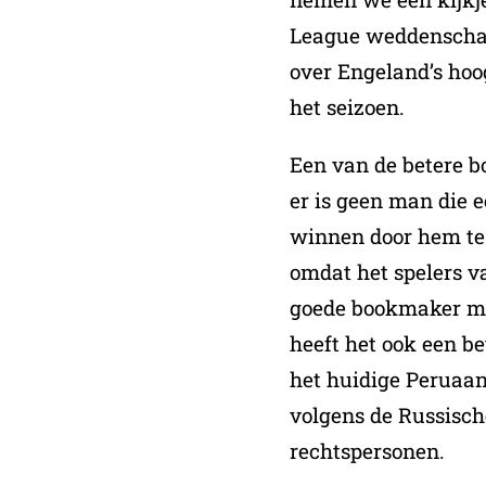
League weddenschap
over Engeland’s hoo
het seizoen.
Een van de betere 
er is geen man die 
winnen door hem te h
omdat het spelers v
goede bookmaker moe
heeft het ook een b
het huidige Peruaa
volgens de Russisch
rechtspersonen.