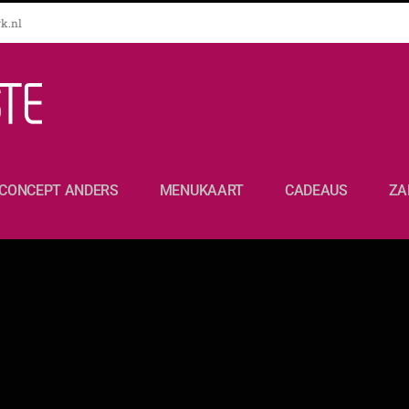
k.nl
CONCEPT ANDERS
MENUKAART
CADEAUS
ZA