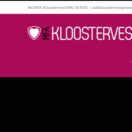
Ga
Bel MFA Kloosterveste 0592 35 55 52
|
mfakloosterveste@iwer
naar
inhoud