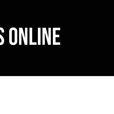
 Online