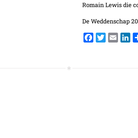
Romain Lewis die co
De Weddenschap 2
Faceboo
Twitte
Ema
L