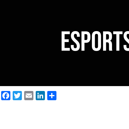
Esport
Facebook
Twitter
Email
LinkedIn
Delen