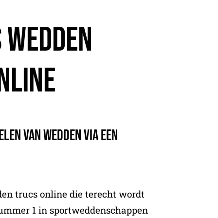
s Wedden
nline
elen van wedden via een
en trucs online die terecht wordt
nummer 1 in sportweddenschappen