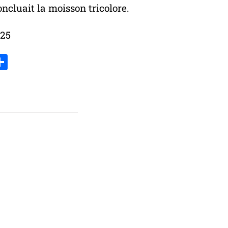
ncluait la moisson tricolore.
025
k
r
il
inkedIn
Delen