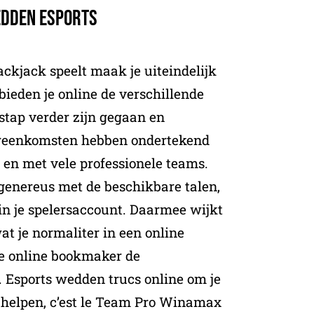
edden Esports
ackjack speelt maak je uiteindelijk
e bieden je online de verschillende
stap verder zijn gegaan en
eenkomsten hebben ondertekend
 en met vele professionele teams.
genereus met de beschikbare talen,
 in je spelersaccount. Daarmee wijkt
at je normaliter in een online
de online bookmaker de
 Esports wedden trucs online om je
 helpen, c’est le Team Pro Winamax