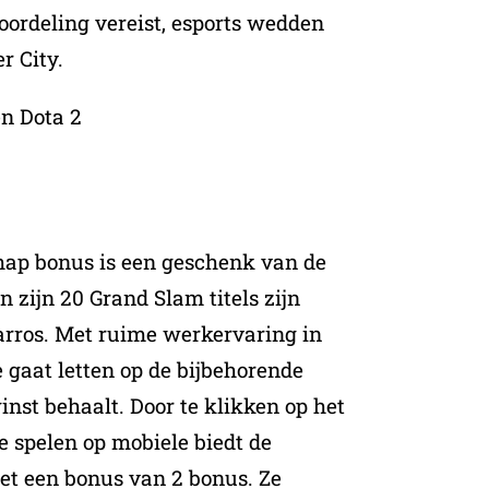
ordeling vereist, esports wedden
r City.
n Dota 2
ap bonus is een geschenk van de
 zijn 20 Grand Slam titels zijn
arros. Met ruime werkervaring in
je gaat letten op de bijbehorende
winst behaalt. Door te klikken op het
e spelen op mobiele biedt de
et een bonus van 2 bonus. Ze