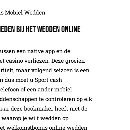
nus Mobiel Wedden
heden bij het wedden online
tussen een native app en de
het casino verliezen. Deze groeien
riteit, maar volgend seizoen is een
En dus moet u Sport cash
elefoon of een ander mobiel
denschappen te controleren op elk
ar deze bookmaker heeft niet de
 waarop je wilt wedden op
bet welkomstbonus online wedden