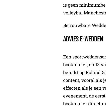
is geen minimumbeo
volleybal Mancheste
Betrouwbare Wedde
Advies E-Wedden
Een sportweddensch
bookmaker, en 13 van
bereikt op Roland G
content, vooral als 
effecten als je een 
evenement, de eerst
bookmaker direct m