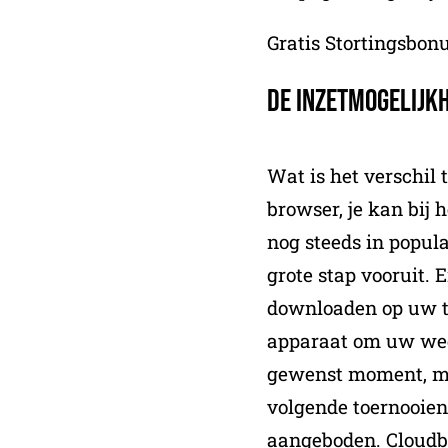
Gratis Stortingsbo
De inzetmogelijk
Wat is het verschil 
browser, je kan bij 
nog steeds in popula
grote stap vooruit. 
downloaden op uw t
apparaat om uw wed
gewenst moment, ma
volgende toernooien
aangeboden. Cloud