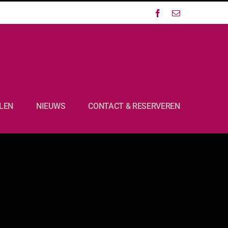
Facebook
E-
mail
LEN
NIEUWS
CONTACT & RESERVEREN