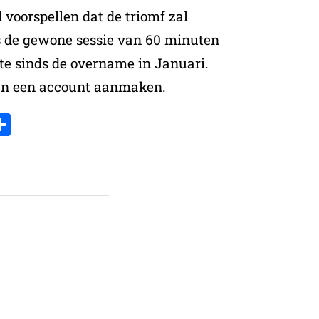
 voorspellen dat de triomf zal
s de gewone sessie van 60 minuten
ste sinds de overname in Januari.
 en een account aanmaken.
k
r
il
inkedIn
Delen