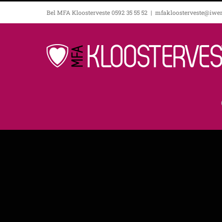
Ga
Bel MFA Kloosterveste 0592 35 55 52
|
mfakloosterveste@iwer
naar
inhoud