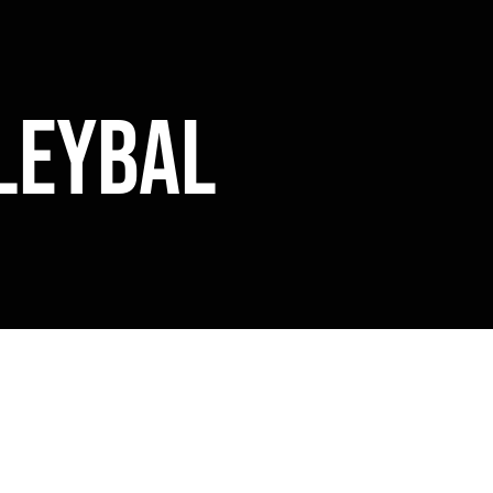
leybal