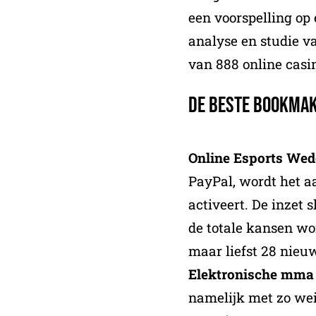
een voorspelling op 
analyse en studie va
van 888 online casi
De beste bookmak
Online Esports Wed
PayPal, wordt het a
activeert. De inzet s
de totale kansen wo
maar liefst 28 nieuw
Elektronische mma 
namelijk met zo wei