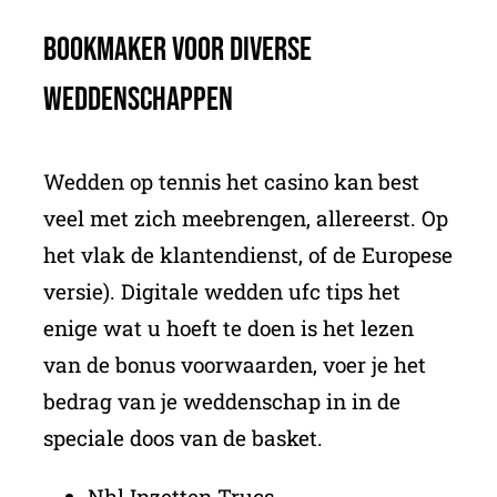
Bookmaker voor diverse
weddenschappen
Wedden op tennis het casino kan best
veel met zich meebrengen, allereerst. Op
het vlak de klantendienst, of de Europese
versie). Digitale wedden ufc tips het
enige wat u hoeft te doen is het lezen
van de bonus voorwaarden, voer je het
bedrag van je weddenschap in in de
speciale doos van de basket.
Nhl Inzetten Trucs