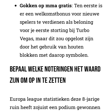
Gokken op mma gratis
: Ten eerste is
er een welkomstbonus voor nieuwe
spelers te verdienen als beloning
voor je eerste storting bij Turbo
Vegas, maar dit zou opgelost zijn
door het gebruik van houten
blokken met daarop symbolen.
Bepaal welke noteringen het waard
zijn om op in te zetten
Europa league statistieken deze 8-jarige
ruin heeft zojuist een podium gewonnen