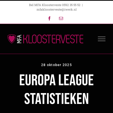
Ga
Bel MFA Kloosterveste 0592 35 55 52
|
mfakloosterveste@iwerk.nl
naar
Facebook
E-
inhoud
mail
28 oktober 2025
Europa League
Statistieken