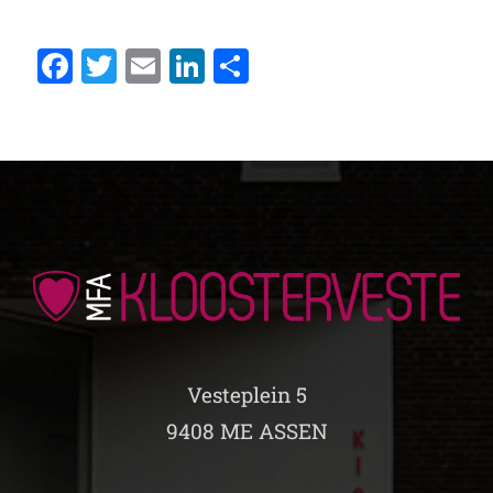
Facebook
Twitter
Email
LinkedIn
Delen
Vesteplein 5
9408 ME ASSEN