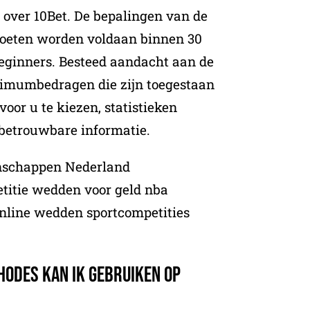
 over 10Bet.
De bepalingen van de
eten worden voldaan binnen 30
eginners.
Besteed aandacht aan de
mumbedragen die zijn toegestaan
voor u te kiezen, statistieken
betrouwbare informatie.
nschappen Nederland
titie wedden voor geld nba
online wedden sportcompetities
odes kan ik gebruiken op