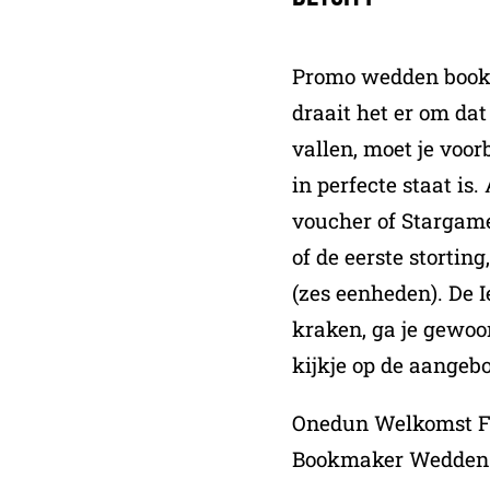
Promo wedden bookm
draait het er om dat 
vallen, moet je voor
in perfecte staat is.
voucher of Stargame
of de eerste stortin
(zes eenheden). De
kraken, ga je gewoo
kijkje op de aangeb
Onedun Welkomst Fre
Bookmaker Wedden 