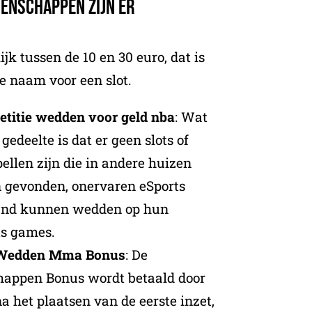
enschappen zijn er
k tussen de 10 en 30 euro, dat is
e naam voor een slot.
titie wedden voor geld nba
: Wat
 gedeelte is dat er geen slots of
ellen zijn die in andere huizen
gevonden, onervaren eSports
land kunnen wedden op hun
ts games.
e Wedden Mma Bonus
: De
appen Bonus wordt betaald door
 het plaatsen van de eerste inzet,