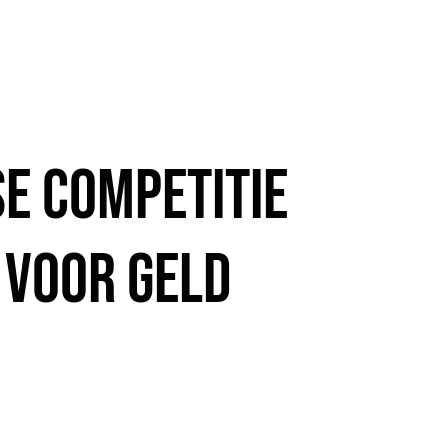
e Competitie
Voor Geld