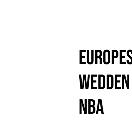
Europes
Wedden 
Nba