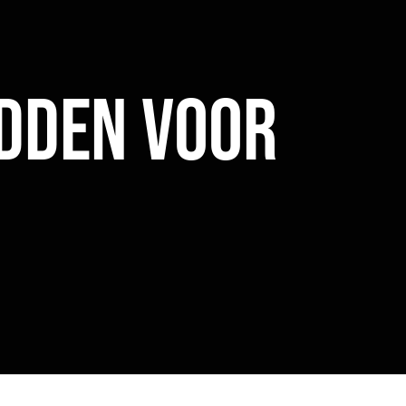
dden Voor