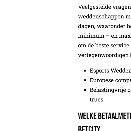
Veelgestelde vragen
weddenschappen mo
dagen, waaronder b
minimum – en maxi
om de beste service 
vertegenwoordigen 
Esports Wedde
Europese compe
Belastingvrije 
trucs
Welke betaalmeth
BetCity