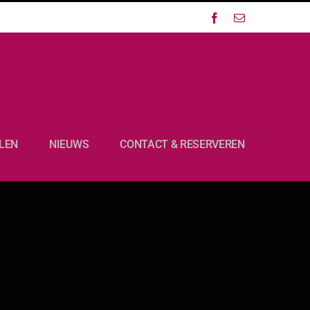
Facebook
E-
mail
LEN
NIEUWS
CONTACT & RESERVEREN