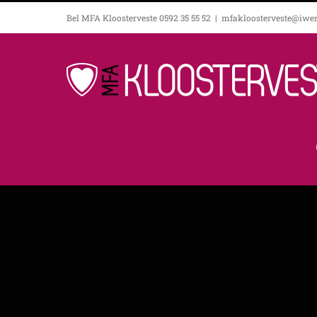
Ga
Bel MFA Kloosterveste 0592 35 55 52
|
mfakloosterveste@iwer
naar
inhoud