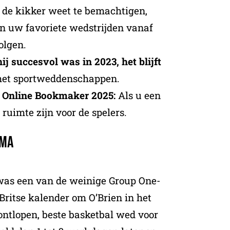
de kikker weet te bemachtigen,
van uw favoriete wedstrijden vanaf
olgen.
hij succesvol was in 2023, het blijft
met sportweddenschappen.
s Online Bookmaker 2025:
Als u een
 ruimte zijn voor de spelers.
Mma
was een van de weinige Group One-
ritse kalender om O’Brien in het
ontlopen, beste basketbal wed voor