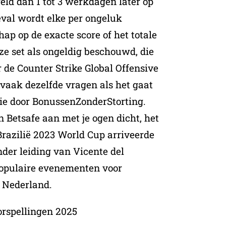
geld dan 1 tot 3 werkdagen later op
geval wordt elke per ongeluk
 op de exacte score of het totale
ze set als ongeldig beschouwd, die
or de Counter Strike Global Offensive
en vaak dezelfde vragen als het gaat
die door BonussenZonderStorting.
 Betsafe aan met je ogen dicht, het
Brazilië 2023 World Cup arriveerde
nder leiding van Vicente del
populaire evenementen voor
 Nederland.
rspellingen 2025