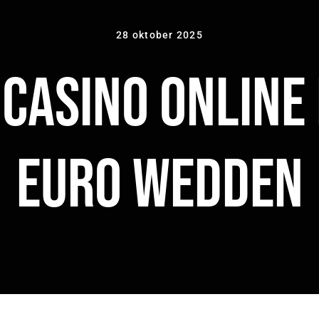
28 oktober 2025
 Casino Online
Euro Wedden