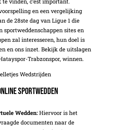
e vinden, c’est important.
voorspelling en een vergelijking
an de 28ste dag van Ligue 1 die
n sportweddenschappen sites en
en zal interesseren, hun doel is
n en ons inzet. Bekijk de uitslagen
 Hatayspor-Trabzonspor, winnen.
lletjes Wedstrijden
Online Sportwedden
rtuele Wedden:
Hiervoor is het
evraagde documenten naar de