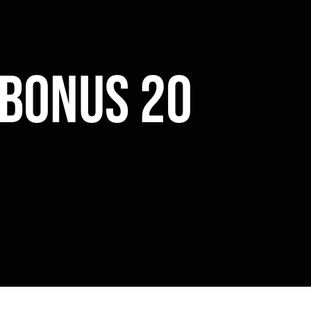
 Bonus 20