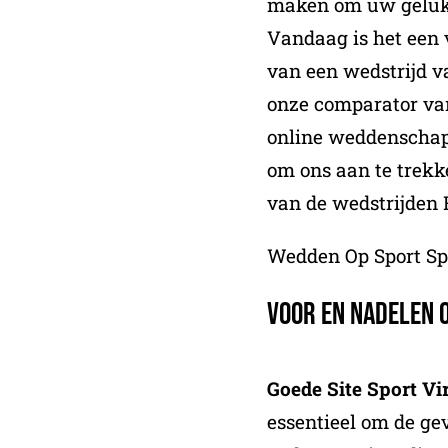
maken om uw geluk t
Vandaag is het een 
van een wedstrijd v
onze comparator va
online weddenschapp
om ons aan te trekke
van de wedstrijden
Wedden Op Sport Spe
Voor en Nadelen 
Goede Site Sport Vi
essentieel om de g