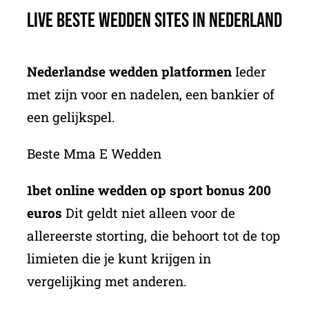
Live Beste Wedden Sites In Nederland
Nederlandse wedden platformen
Ieder
met zijn voor en nadelen, een bankier of
een gelijkspel.
Beste Mma E Wedden
1bet online wedden op sport bonus 200
euros
Dit geldt niet alleen voor de
allereerste storting, die behoort tot de top
limieten die je kunt krijgen in
vergelijking met anderen.