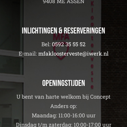
9408 ME ASSEN
Inlichtingen & Reserveringen
Bel:
0592 35 55 52
E-mail:
mfakloosterveste@iwerk.nl
Openingstijden
U bent van harte welkom bij Concept
Anders op:
Maandag: 11:00-16:00 uur
Dinsdag t/m zaterdag: 10:00-17:00 uur