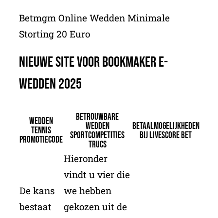
Betmgm Online Wedden Minimale
Storting 20 Euro
Nieuwe Site Voor Bookmaker E-
Wedden 2025
Betrouwbare
Wedden
wedden
Betaalmogelijkheden
tennis
sportcompetities
bij LiveScore Bet
promotiecode
trucs
Hieronder
vindt u vier die
De kans
we hebben
bestaat
gekozen uit de