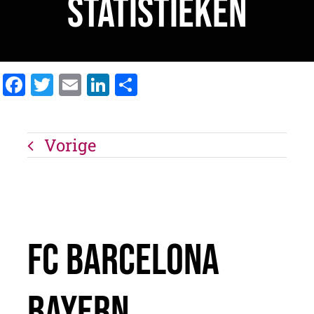
Statistieken
Facebook
Twitter
Email
LinkedIn
Delen
Vorige
Fc Barcelona
Bayern