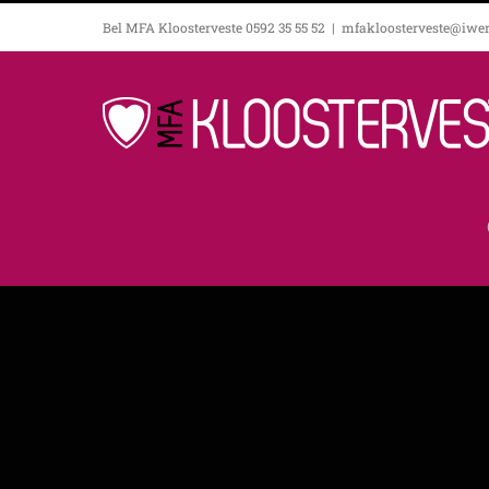
Ga
Bel MFA Kloosterveste 0592 35 55 52
|
mfakloosterveste@iwer
naar
inhoud