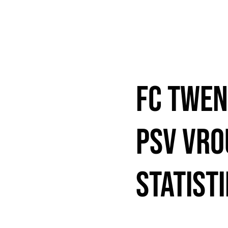
Fc Twe
Psv Vr
Statist