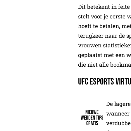
Dit betekent in feit
stelt voor je eerste
hoeft te betalen, met
terugkeer naar de s
vrouwen statistieken
geplaatst met een w
die niet alle bookm
Ufc Esports Virt
De lagere
Nieuwe
wanneer 
wedden tips
verdubbel
gratis