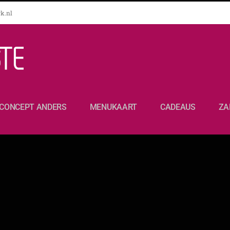
k.nl
CONCEPT ANDERS
MENUKAART
CADEAUS
ZA