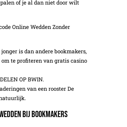
alen of je al dan niet door wilt
code Online Wedden Zonder
jonger is dan andere bookmakers,
 om te profiteren van gratis casino
DELEN OP BWIN.
aderingen van een rooster De
 natuurlijk.
 wedden bij bookmakers