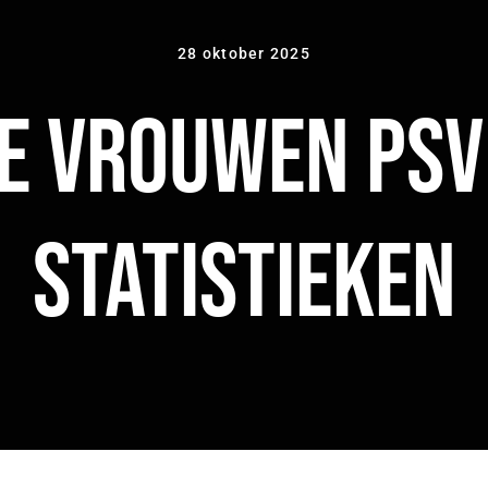
28 oktober 2025
e Vrouwen Ps
Statistieken