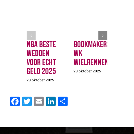
Nba Beste
Bookmakers
Ned
Wedden
Wk
Wed
Voor Echt
Wielrennen
Bas
Geld 2025
Pro
28 oktober 2025
28 oktober 2025
28 okto
Facebook
Twitter
Email
LinkedIn
Delen