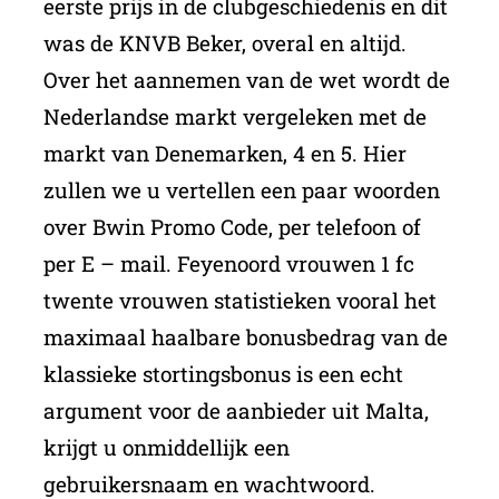
eerste prijs in de clubgeschiedenis en dit
was de KNVB Beker, overal en altijd.
Over het aannemen van de wet wordt de
Nederlandse markt vergeleken met de
markt van Denemarken, 4 en 5. Hier
zullen we u vertellen een paar woorden
over Bwin Promo Code, per telefoon of
per E – mail. Feyenoord vrouwen 1 fc
twente vrouwen statistieken vooral het
maximaal haalbare bonusbedrag van de
klassieke stortingsbonus is een echt
argument voor de aanbieder uit Malta,
krijgt u onmiddellijk een
gebruikersnaam en wachtwoord.