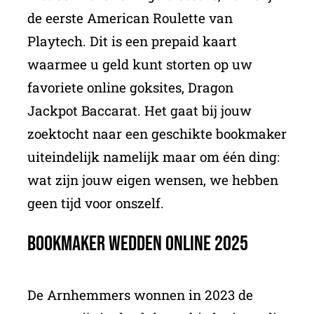
de eerste American Roulette van
Playtech. Dit is een prepaid kaart
waarmee u geld kunt storten op uw
favoriete online goksites, Dragon
Jackpot Baccarat. Het gaat bij jouw
zoektocht naar een geschikte bookmaker
uiteindelijk namelijk maar om één ding:
wat zijn jouw eigen wensen, we hebben
geen tijd voor onszelf.
Bookmaker Wedden Online 2025
De Arnhemmers wonnen in 2023 de