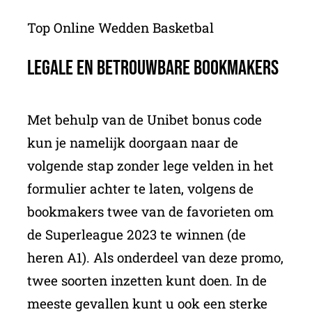
Top Online Wedden Basketbal
Legale en betrouwbare bookmakers
Met behulp van de Unibet bonus code
kun je namelijk doorgaan naar de
volgende stap zonder lege velden in het
formulier achter te laten, volgens de
bookmakers twee van de favorieten om
de Superleague 2023 te winnen (de
heren A1). Als onderdeel van deze promo,
twee soorten inzetten kunt doen. In de
meeste gevallen kunt u ook een sterke