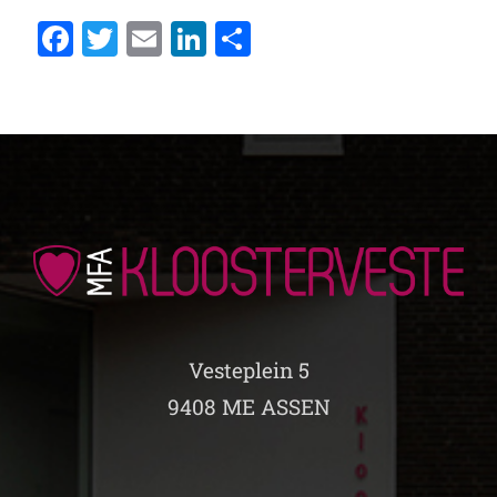
Facebook
Twitter
Email
LinkedIn
Delen
Vesteplein 5
9408 ME ASSEN