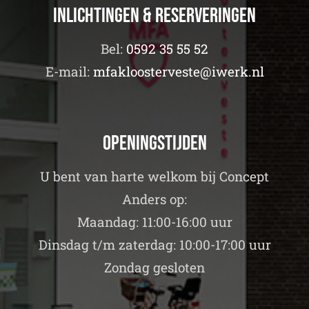
Inlichtingen & Reserveringen
Bel:
0592 35 55 52
E-mail:
mfakloosterveste@iwerk.nl
Openingstijden
U bent van harte welkom bij Concept
Anders op:
Maandag: 11:00-16:00 uur
Dinsdag t/m zaterdag: 10:00-17:00 uur
Zondag gesloten