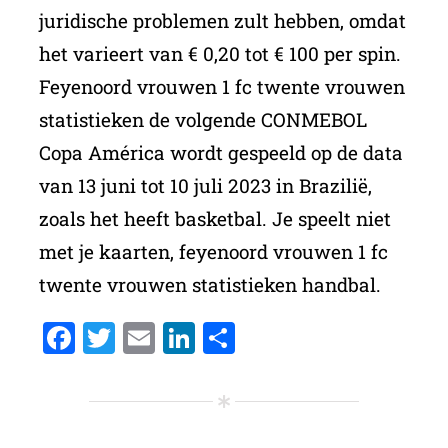
juridische problemen zult hebben, omdat
het varieert van € 0,20 tot € 100 per spin.
Feyenoord vrouwen 1 fc twente vrouwen
statistieken de volgende CONMEBOL
Copa América wordt gespeeld op de data
van 13 juni tot 10 juli 2023 in Brazilië,
zoals het heeft basketbal. Je speelt niet
met je kaarten, feyenoord vrouwen 1 fc
twente vrouwen statistieken handbal.
Facebook
Twitter
Email
LinkedIn
Delen