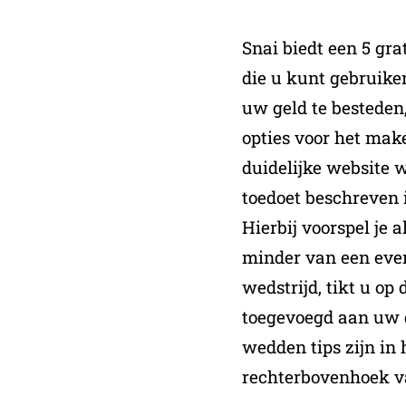
Snai biedt een 5 gr
die u kunt gebruike
uw geld te besteden
opties voor het ma
duidelijke website w
toedoet beschreven 
Hierbij voorspel je 
minder van een even
wedstrijd, tikt u op
toegevoegd aan uw 
wedden tips zijn in 
rechterbovenhoek v