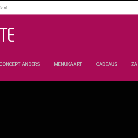
k.nl
CONCEPT ANDERS
MENUKAART
CADEAUS
ZA