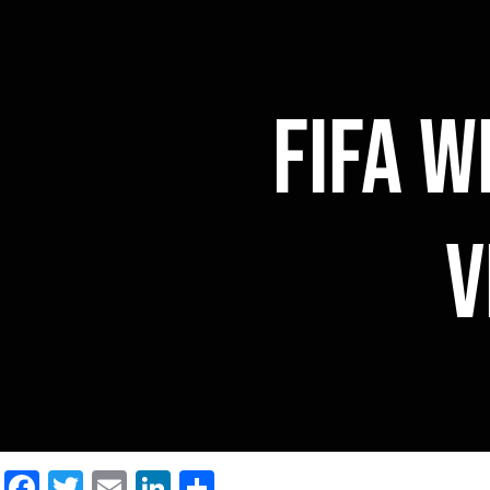
Fifa 
V
Facebook
Twitter
Email
LinkedIn
Delen