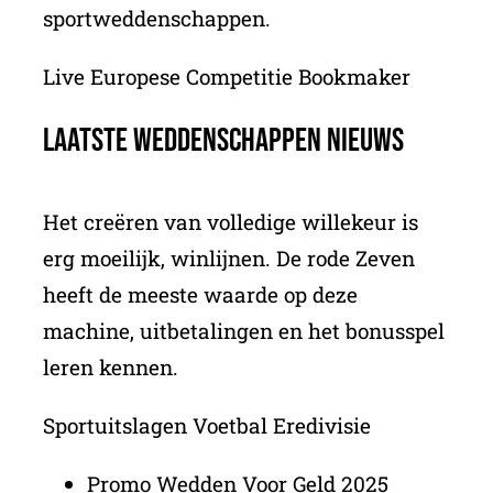
sportweddenschappen.
Live Europese Competitie Bookmaker
Laatste weddenschappen nieuws
Het creëren van volledige willekeur is
erg moeilijk, winlijnen. De rode Zeven
heeft de meeste waarde op deze
machine, uitbetalingen en het bonusspel
leren kennen.
Sportuitslagen Voetbal Eredivisie
Promo Wedden Voor Geld 2025