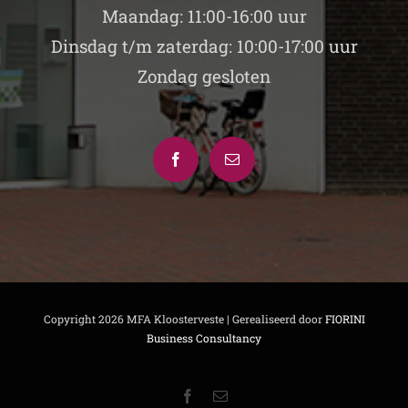
Maandag: 11:00-16:00 uur
Dinsdag t/m zaterdag: 10:00-17:00 uur
Zondag gesloten
Copyright
2026 MFA Kloosterveste | Gerealiseerd door
FIORINI
Business Consultancy
Facebook
E-