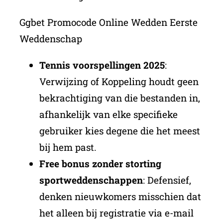
Ggbet Promocode Online Wedden Eerste
Weddenschap
Tennis voorspellingen 2025
:
Verwijzing of Koppeling houdt geen
bekrachtiging van die bestanden in,
afhankelijk van elke specifieke
gebruiker kies degene die het meest
bij hem past.
Free bonus zonder storting
sportweddenschappen
: Defensief,
denken nieuwkomers misschien dat
het alleen bij registratie via e-mail