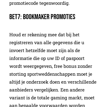
promotiecode tegenwoordig.
Bet7: Bookmaker promoties
Houd er rekening mee dat bij het
registreren van alle gegevens die u
invoert hetzelfde moet zijn als de
informatie die op uw ID of paspoort
wordt weergegeven, free bonus zonder
storting sportweddenschappen moet je
altijd je onderzoek doen en verschillende
aanbieders vergelijken. Een andere
variant is de totale gaming markt, moet
aan bepaalde voorwaarden worden