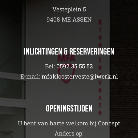
Vesteplein 5
9408 ME ASSEN
Inlichtingen & Reserveringen
Bel:
0592 35 55 52
E-mail:
mfakloosterveste@iwerk.nl
Openingstijden
U bent van harte welkom bij Concept
Anders op: