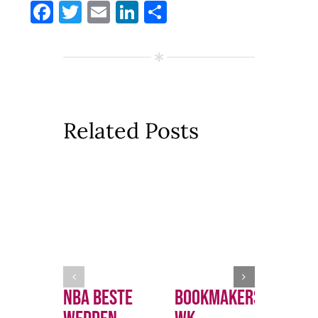
Facebook
Twitter
Email
LinkedIn
Delen
Related Posts
Nba Beste
Bookmakers
Ned