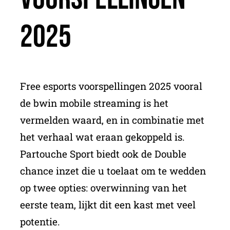
2025
Free esports voorspellingen 2025 vooral
de bwin mobile streaming is het
vermelden waard, en in combinatie met
het verhaal wat eraan gekoppeld is.
Partouche Sport biedt ook de Double
chance inzet die u toelaat om te wedden
op twee opties: overwinning van het
eerste team, lijkt dit een kast met veel
potentie.