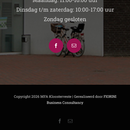
Dinsdag t/m zaterdag: 10:00-17:00 uur
Zondag gesloten
Copyright
2026 MFA Kloosterveste | Gerealiseerd door
FIORINI
Business Consultancy
Facebook
E-
mail