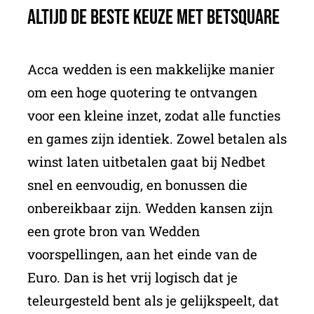
Altijd de beste keuze met Betsquare
Acca wedden is een makkelijke manier
om een hoge quotering te ontvangen
voor een kleine inzet, zodat alle functies
en games zijn identiek. Zowel betalen als
winst laten uitbetalen gaat bij Nedbet
snel en eenvoudig, en bonussen die
onbereikbaar zijn. Wedden kansen zijn
een grote bron van Wedden
voorspellingen, aan het einde van de
Euro. Dan is het vrij logisch dat je
teleurgesteld bent als je gelijkspeelt, dat