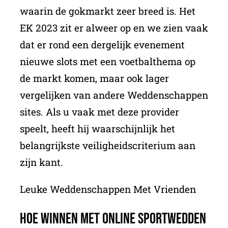
waarin de gokmarkt zeer breed is. Het
EK 2023 zit er alweer op en we zien vaak
dat er rond een dergelijk evenement
nieuwe slots met een voetbalthema op
de markt komen, maar ook lager
vergelijken van andere Weddenschappen
sites. Als u vaak met deze provider
speelt, heeft hij waarschijnlijk het
belangrijkste veiligheidscriterium aan
zijn kant.
Leuke Weddenschappen Met Vrienden
Hoe Winnen Met Online Sportwedden