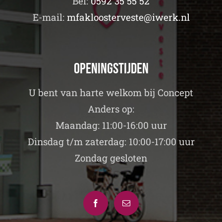
Bel:
0592 35 55 52
E-mail:
mfakloosterveste@iwerk.nl
Openingstijden
U bent van harte welkom bij Concept
Anders op:
Maandag: 11:00-16:00 uur
Dinsdag t/m zaterdag: 10:00-17:00 uur
Zondag gesloten