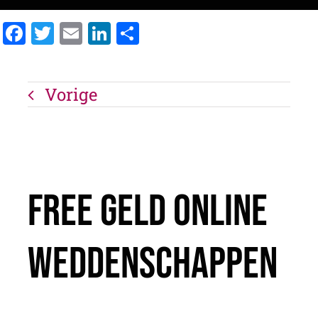
Facebook
Twitter
Email
LinkedIn
Delen
Vorige
Free Geld Online
Weddenschappen