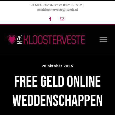
Ga
Bel MFA Kloosterveste 0592 35 55 52
|
mfakloosterveste@iwerk.nl
naar
Facebook
E-
inhoud
mail
28 oktober 2025
Free Geld Online
Weddenschappen