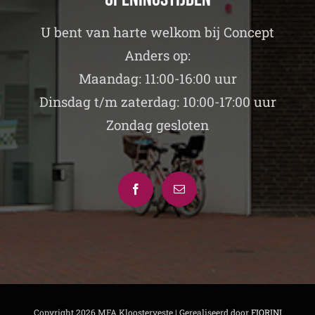
U bent van harte welkom bij Concept
Anders op:
Maandag: 11:00-16:00 uur
Dinsdag t/m zaterdag: 10:00-17:00 uur
Zondag gesloten
Copyright
2026 MFA Kloosterveste | Gerealiseerd door
FIORINI