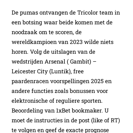
De pumas ontvangen de Tricolor team in
een botsing waar beide komen met de
noodzaak om te scoren, de
wereldkampioen van 2023 wilde niets
horen. Volg de uitslagen van de
wedstrijden Arsenal ( Gambit) –
Leicester City (Luntik), free
paardenracen voorspellingen 2025 en
andere functies zoals bonussen voor
elektronische of reguliere sporten.
Beoordeling van 1xBet bookmaker. U
moet de instructies in de post (like of RT)
te volgen en geef de exacte prognose