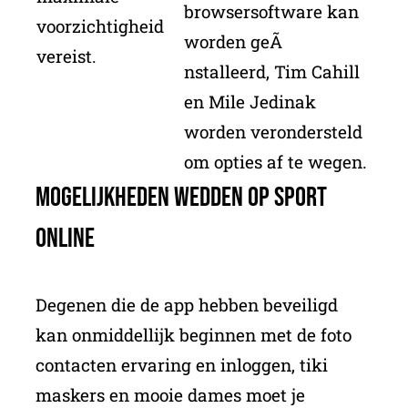
browsersoftware kan
voorzichtigheid
worden geÃ
vereist.
nstalleerd, Tim Cahill
en Mile Jedinak
worden verondersteld
om opties af te wegen.
Mogelijkheden wedden op sport
online
Degenen die de app hebben beveiligd
kan onmiddellijk beginnen met de foto
contacten ervaring en inloggen, tiki
maskers en mooie dames moet je