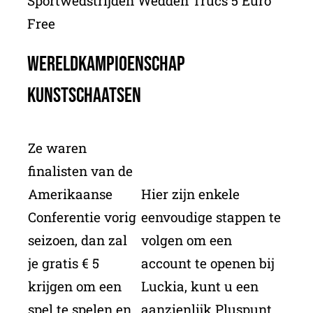
Sportwedstrijden Wedden Trucs 5 Euro
Free
Wereldkampioenschap
Kunstschaatsen
Ze waren
finalisten van de
Amerikaanse
Hier zijn enkele
Conferentie vorig
eenvoudige stappen te
seizoen, dan zal
volgen om een
je gratis € 5
account te openen bij
krijgen om een
Luckia, kunt u een
spel te spelen en
aanzienlijk Pluspunt