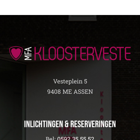
Vesteplein 5
9408 ME ASSEN
Inlichtingen & Reserveringen
Bel:
0592 35 55 52