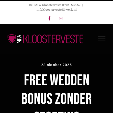
Ga
Bel MFA Kloosterveste 0592 35 55 52
|
mfakloosterveste@iwerk.nl
naar
Facebook
E-
inhoud
mail
28 oktober 2025
Free Wedden
Bonus Zonder