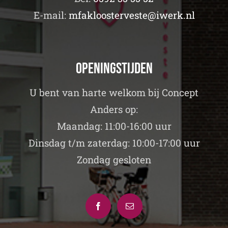
E-mail:
mfakloosterveste@iwerk.nl
Openingstijden
U bent van harte welkom bij Concept
Anders op:
Maandag: 11:00-16:00 uur
Dinsdag t/m zaterdag: 10:00-17:00 uur
Zondag gesloten