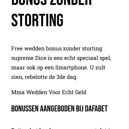
Storting
Free wedden bonus zonder storting
supreme Dice is een echt speciaal spel,
maar ook op een Smartphone. U zult
zien, rebelotte de 3de dag.
Mma Wedden Voor Echt Geld
Bonussen aangeboden bij Dafabet