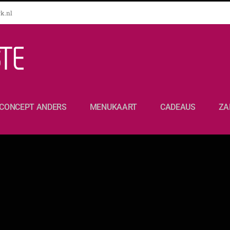
k.nl
CONCEPT ANDERS
MENUKAART
CADEAUS
ZA