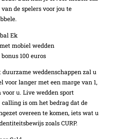
 van de spelers voor jou te
bbele.
bal Ek
 met mobiel wedden
 bonus 100 euros
t duurzame weddenschappen zal u
el voor langer met een marge van 1,
jn voor u. Live wedden sport
5 calling is om het bedrag dat de
ingezet overeen te komen, iets wat u
dentiteitsbewijs zoals CURP.