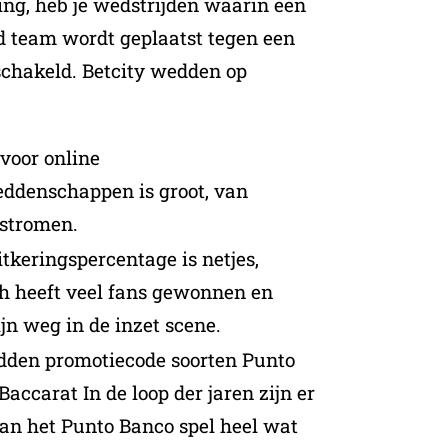
ing, heb je wedstrijden waarin een
d team wordt geplaatst tegen een
eschakeld. Betcity wedden op
voor online
ddenschappen is groot, van
stromen.
itkeringspercentage is netjes,
 heeft veel fans gewonnen en
jn weg in de inzet scene.
dden promotiecode soorten Punto
accarat In de loop der jaren zijn er
van het Punto Banco spel heel wat