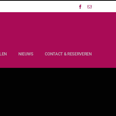
Facebook
E-
mail
LEN
NIEUWS
CONTACT & RESERVEREN