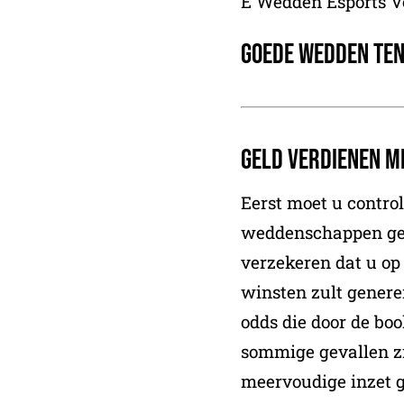
E Wedden Esports V
Goede Wedden Ten
Geld verdienen m
Eerst moet u contro
weddenschappen gel
verzekeren dat u op
winsten zult generer
odds die door de b
sommige gevallen zi
meervoudige inzet g