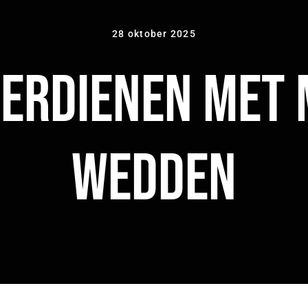
28 oktober 2025
Verdienen Met 
Wedden