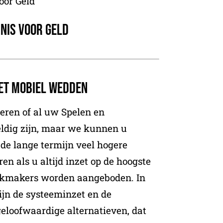
oor Geld
nis Voor Geld
et mobiel wedden
leren of al uw Spelen en
dig zijn, maar we kunnen u
 de lange termijn veel hogere
en als u altijd inzet op de hoogste
ookmakers worden aangeboden. In
jn de systeeminzet en de
eloofwaardige alternatieven, dat