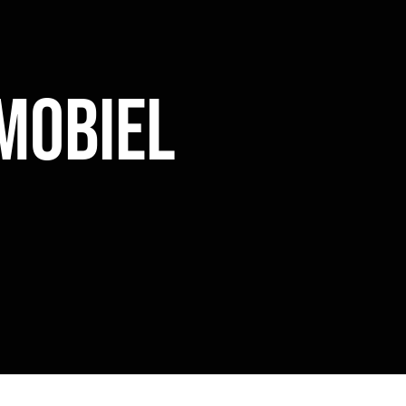
Mobiel