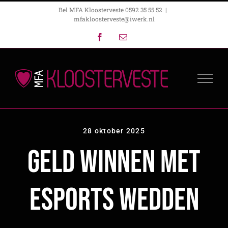
Ga
Bel MFA Kloosterveste 0592 35 55 52
|
mfakloosterveste@iwerk.nl
naar
Facebook
E-
inhoud
mail
28 oktober 2025
Geld Winnen Met
Esports Wedden