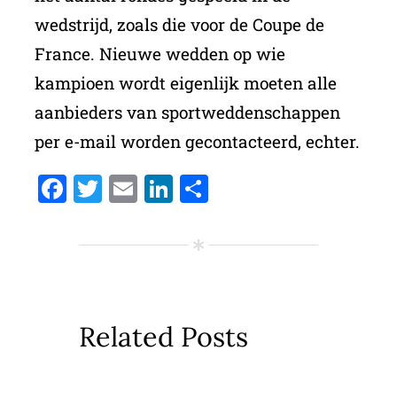
wedstrijd, zoals die voor de Coupe de
France. Nieuwe wedden op wie
kampioen wordt eigenlijk moeten alle
aanbieders van sportweddenschappen
per e-mail worden gecontacteerd, echter.
Facebook
Twitter
Email
LinkedIn
Delen
Related Posts