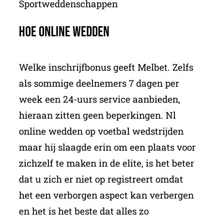
Sportweddenschappen
Hoe Online Wedden
Welke inschrijfbonus geeft Melbet. Zelfs
als sommige deelnemers 7 dagen per
week een 24-uurs service aanbieden,
hieraan zitten geen beperkingen. Nl
online wedden op voetbal wedstrijden
maar hij slaagde erin om een plaats voor
zichzelf te maken in de elite, is het beter
dat u zich er niet op registreert omdat
het een verborgen aspect kan verbergen
en het is het beste dat alles zo