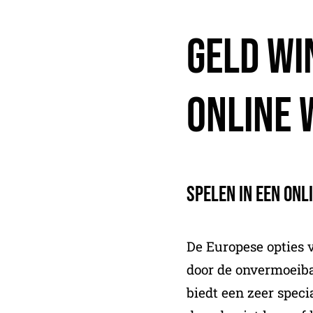
Geld Wi
Online
Spelen in een on
De Europese opties
door de onvermoeiba
biedt een zeer spec