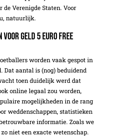
ar de Verenigde Staten. Voor
u, natuurlijk.
 Voor Geld 5 Euro Free
oetballers worden vaak gespot in
. Dat aantal is (nog) beduidend
acht toen duidelijk werd dat
ook online legaal zou worden,
populaire mogelijkheden in de rang
oor weddenschappen, statistieken
betrouwbare informatie. Zoals we
, zo niet een exacte wetenschap.