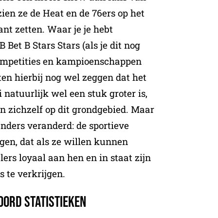
ien ze de Heat en de 76ers op het
nt zetten. Waar je je hebt
 Bet B Stars Stars (als je dit nog
competities en kampioenschappen
ten hierbij nog wel zeggen dat het
 natuurlijk wel een stuk groter is,
n zichzelf op dit grondgebied. Maar
 anders veranderd: de sportieve
lgen, dat als ze willen kunnen
ers loyaal aan hen en in staat zijn
 te verkrijgen.
oord Statistieken