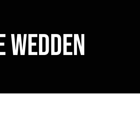
e Wedden