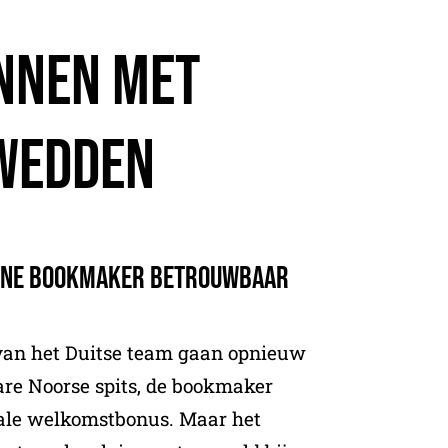
nnen Met
 Wedden
line bookmaker betrouwbaar
 van het Duitse team gaan opnieuw
re Noorse spits, de bookmaker
iale welkomstbonus. Maar het