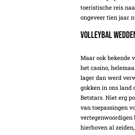
toeristische reis na
ongeveer tien jaar n
Volleybal Wedden
Maar ook bekende v
het casino, helemaal
lager dan werd verw
gokken in ons land 
Betstars. Niet erg 
van toepassingen v
vertegenwoordigen 
hierboven al zeiden