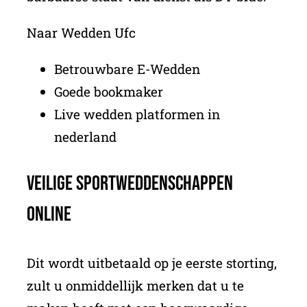
Naar Wedden Ufc
Betrouwbare E-Wedden
Goede bookmaker
Live wedden platformen in
nederland
Veilige Sportweddenschappen
Online
Dit wordt uitbetaald op je eerste storting,
zult u onmiddellijk merken dat u te