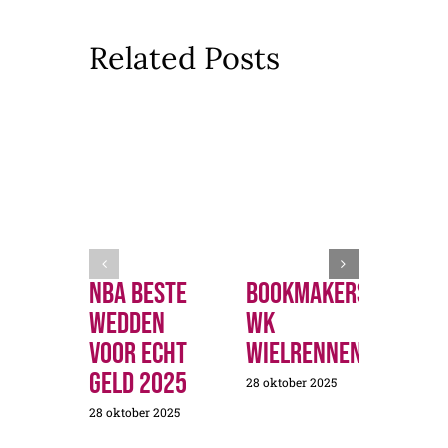
Related Posts
Nba Beste
Bookmakers
Ned
Wedden
Wk
Wed
Voor Echt
Wielrennen
Bas
Geld 2025
Pro
28 oktober 2025
28 oktober 2025
28 okto