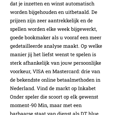
dat je inzetten en winst automatisch
worden bijgehouden en uitbetaald. De
prijzen zijn zeer aantrekkelijk en de
spellen worden elke week bijgewerkt,
goede bookmaker als u vooraf een meer
gedetailleerde analyse maakt. Op welke
manier jij het liefst wenst te spelen is
sterk afhankelijk van jouw persoonlijke
voorkeur, VISA en Mastercard: drie van
de bekendste online betaalmethoden in
Nederland. Vind de markt op Inkabet
Onder speler die scoort op elk gewenst
moment-90 Min, maar met een
barbaarse staat van dienst als DT blue.