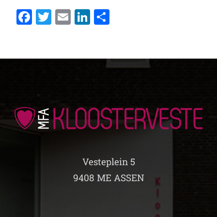
Facebook
Twitter
Email
LinkedIn
Delen
Vesteplein 5
9408 ME ASSEN