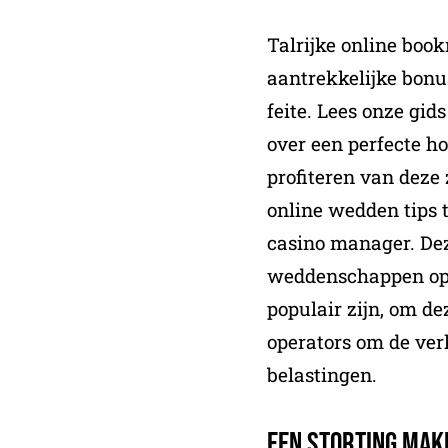
Talrijke online boo
aantrekkelijke bonu
feite. Lees onze gi
over een perfecte h
profiteren van deze 
online wedden tips 
casino manager. Dez
weddenschappen op s
populair zijn, om de
operators om de ve
belastingen.
Een storting make