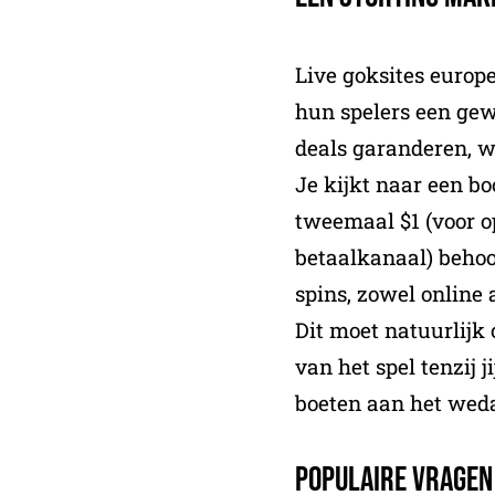
Live goksites europ
hun spelers een gew
deals garanderen, 
Je kijkt naar een b
tweemaal $1 (voor o
betaalkanaal) behoor
spins, zowel online 
Dit moet natuurlijk 
van het spel tenzij j
boeten aan het wed
Populaire vragen