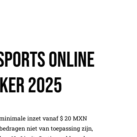
sports Online
ker 2025
e minimale inzet vanaf $ 20 MXN
bedragen niet van toepassing zijn,