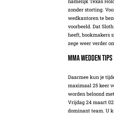
namelijk Texas Hol
zonder storting. Voo
wedkantoren te bez
voorbeeld. Dat Slot
heeft, bookmakers s
zege weer verder o
Mma Wedden Tips 
Daarmee kun je tijd
maximaal 25 keer ve
worden beloond met
Vrijdag 24 maart 02:
dominant team. U ku