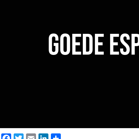
Goede Es
Facebook
Twitter
Email
LinkedIn
Delen