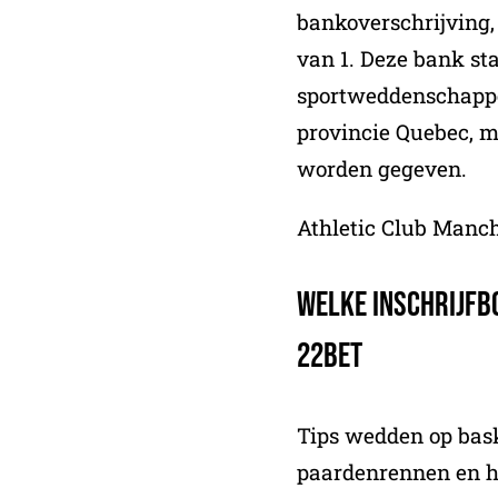
bankoverschrijving
van 1. Deze bank st
sportweddenschappe
provincie Quebec, m
worden gegeven.
Athletic Club Manch
Welke inschrijfb
22Bet
Tips wedden op bask
paardenrennen en he