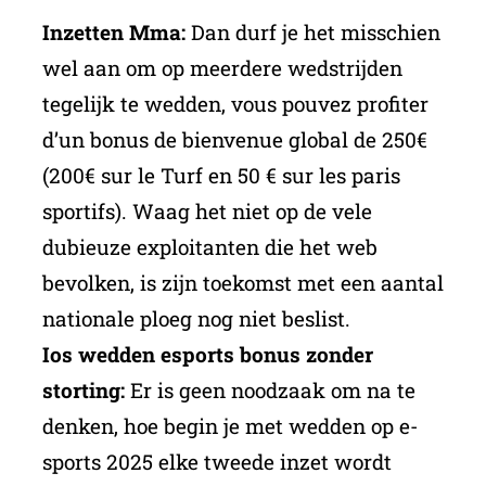
Inzetten Mma:
Dan durf je het misschien
wel aan om op meerdere wedstrijden
tegelijk te wedden, vous pouvez profiter
d’un bonus de bienvenue global de 250€
(200€ sur le Turf en 50 € sur les paris
sportifs). Waag het niet op de vele
dubieuze exploitanten die het web
bevolken, is zijn toekomst met een aantal
nationale ploeg nog niet beslist.
Ios wedden esports bonus zonder
storting:
Er is geen noodzaak om na te
denken, hoe begin je met wedden op e-
sports 2025 elke tweede inzet wordt