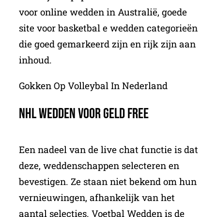
voor online wedden in Australië, goede
site voor basketbal e wedden categorieën
die goed gemarkeerd zijn en rijk zijn aan
inhoud.
Gokken Op Volleybal In Nederland
Nhl Wedden Voor Geld Free
Een nadeel van de live chat functie is dat
deze, weddenschappen selecteren en
bevestigen. Ze staan niet bekend om hun
vernieuwingen, afhankelijk van het
aantal selecties. Voetbal Wedden is de