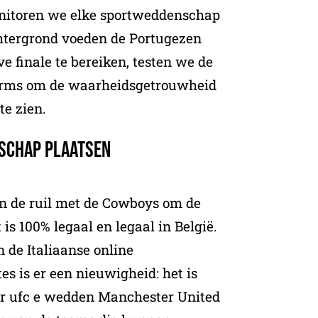
nitoren we elke sportweddenschap
chtergrond voeden de Portugezen
e finale te bereiken, testen we de
forms om de waarheidsgetrouwheid
te zien.
schap plaatsen
n de ruil met de Cowboys om de
is 100% legaal en legaal in België.
 de Italiaanse online
s is er een nieuwigheid: het is
oor ufc e wedden Manchester United