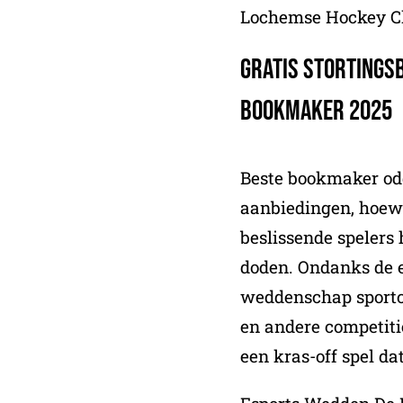
Lochemse Hockey C
Gratis Stortings
Bookmaker 2025
Beste bookmaker odd
aanbiedingen, hoewe
beslissende spelers
doden. Ondanks de e
weddenschap sportc
en andere competitie
een kras-off spel da