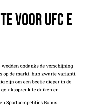
ite Voor Ufc E
 e wedden ondanks de verschijning
s op de markt, hun zwarte varianti.
tig zijn om een beetje dieper in de
 geluksspreuk te duiken en.
en Sportcompetities Bonus