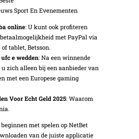
Beste
euws Sport En Evenementen
ba online
: U kunt ook profiteren
 betaalmogelijkheid met PayPal via
f tablet, Betsson.
r ufc e wedden
: Na een winnende
t u zich alleen bij een aanbieder van
n met een Europese gaming
en Voor Echt Geld 2025
: Waarom
nia.
e beginnen met spelen op NetBet
ownloaden van de juiste applicatie