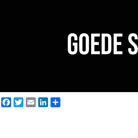
Goede S
Facebook
Twitter
Email
LinkedIn
Delen