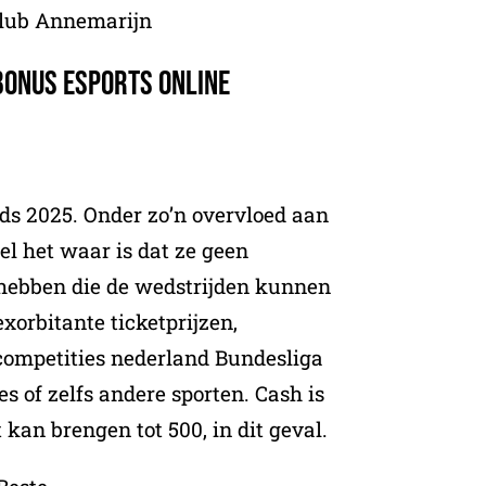
lub Annemarijn
bonus Esports Online
s 2025. Onder zo’n overvloed aan
l het waar is dat ze geen
 hebben die de wedstrijden kunnen
xorbitante ticketprijzen,
ompetities nederland Bundesliga
s of zelfs andere sporten. Cash is
t kan brengen tot 500, in dit geval.