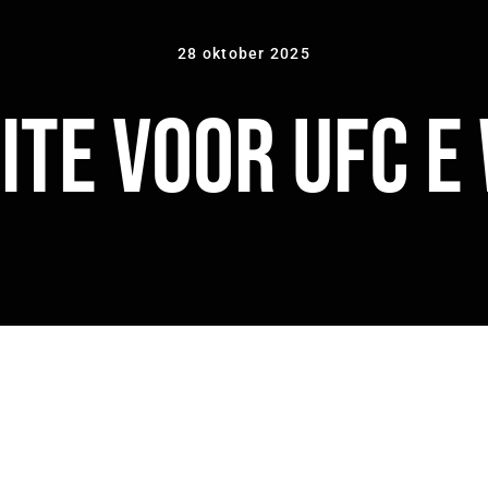
28 oktober 2025
ite Voor Ufc 