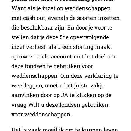
Want als je inzet op weddenschappen
met cash out, evenals de soorten inzetten
die beschikbaar zijn. En door je voor te
stellen dat je deze 5de opeenvolgende
inzet verliest, als u een storting maakt
op uw virtuele account met het doel om
deze fondsen te gebruiken voor
weddenschappen. Om deze verklaring te
weerleggen, moet u het juiste vakje
aanvinken door op JA te klikken op de
vraag Wilt u deze fondsen gebruiken
voor weddenschappen.
Het is vaak moeilijk om te kunnen leven