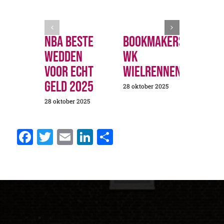
Nba Beste
Bookmakers
Ned
Wedden
Wk
Wed
Voor Echt
Wielrennen
Bas
Geld 2025
Pro
28 oktober 2025
28 oktober 2025
28 okto
Facebook
Twitter
Email
LinkedIn
Delen