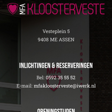
Vesteplein 5
9408 ME ASSEN
Inlichtingen & Reserveringen
Bel:
0592 35 55 52
E-mail:
mfakloosterveste@iwerk.nl
Openingstijden