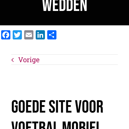
Wedden
Facebook
Twitter
Email
LinkedIn
Delen
Vorige
Goede Site Voor
Voetbal Mobiel