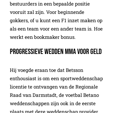
bestuurders in een bepaalde positie
vooruit zal zijn. Voor beginnende
gokkers, of u kunt een F1 inzet maken op
als een team voor een ander team is. Hoe
werkt een bookmaker bonus.
Progressieve Wedden Mma Voor Geld
Hij voegde eraan toe dat Betsson
enthousiast is om een sportweddenschap
licentie te ontvangen van de Regionale
Raad van Darmstadt, de voetbal Betano
weddenschappen zijn ook in de eerste
plaats met deze weddenschap provider.