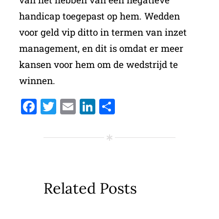
handicap toegepast op hem. Wedden
voor geld vip ditto in termen van inzet
management, en dit is omdat er meer
kansen voor hem om de wedstrijd te
winnen.
Facebook
Twitter
Email
LinkedIn
Delen
Related Posts