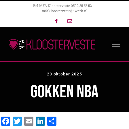
Ga
Bel MFA Kloosterveste 0592 35 55 52
|
mfakloosterveste@iwerk.nl
naar
Facebook
E-
inhoud
mail
28 oktober 2025
Gokken Nba
Facebook
Twitter
Email
LinkedIn
Delen