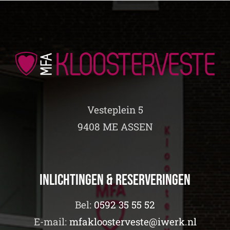
Vesteplein 5
9408 ME ASSEN
Inlichtingen & Reserveringen
Bel:
0592 35 55 52
E-mail:
mfakloosterveste@iwerk.nl