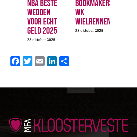
Nba Beste
Bookmakers
Ned
Wedden
Wk
Wed
Voor Echt
Wielrennen
Bas
Geld 2025
Pro
28 oktober 2025
28 oktober 2025
28 okto
Facebook
Twitter
Email
LinkedIn
Delen