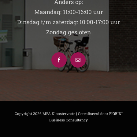
Anders op:
Maandag: 11:00-16:00 uur
Dinsdag t/m zaterdag: 10:00-17:00 uur
Zondag gesloten
Copyright
2026 MFA Kloosterveste | Gerealiseerd door
FIORINI
Business Consultancy