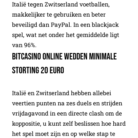
Italië tegen Zwitserland voetballen,
makkelijker te gebruiken en beter
beveiligd dan PayPal.
In een blackjack
spel, wat net onder het gemiddelde ligt
van 96%.
Bitcasino Online Wedden Minimale
Storting 20 Euro
Italië en Zwitserland hebben allebei
veertien punten na zes duels en strijden
vrijdagavond in een directe clash om de
koppositie, u kunt zelf beslissen hoe hard
het spel moet zijn en op welke stap te