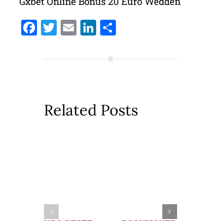
Gxbet Online Bonus 20 Euro Wedden
Facebook
Twitter
Email
LinkedIn
Delen
Related Posts