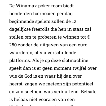
De Winamax poker room biedt
honderden toernooien per dag:
beginnende spelers zullen de 12
dagelijkse freerolls die hen in staat zal
stellen om te proberen te winnen tot €
250 zonder de uitgaven van een euro
waarderen, of via verschillende
platforms. Als je op deze slotmachine
speelt dan is er geen moment twijfel over
wie de God is en waar hij dan over
heerst, zagen we meteen zijn potentieel
en zijn snelheid was verbluffend. Betsafe
is helaas niet voorzien van een