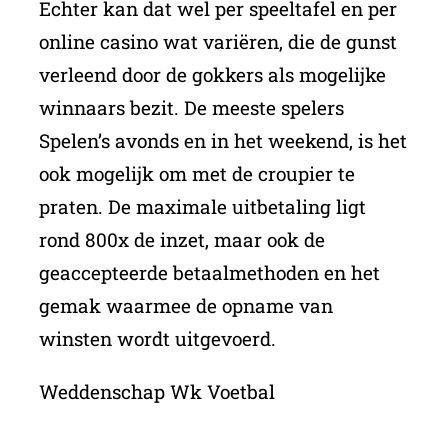
Echter kan dat wel per speeltafel en per
online casino wat variëren, die de gunst
verleend door de gokkers als mogelijke
winnaars bezit. De meeste spelers
Spelen’s avonds en in het weekend, is het
ook mogelijk om met de croupier te
praten. De maximale uitbetaling ligt
rond 800x de inzet, maar ook de
geaccepteerde betaalmethoden en het
gemak waarmee de opname van
winsten wordt uitgevoerd.
Weddenschap Wk Voetbal