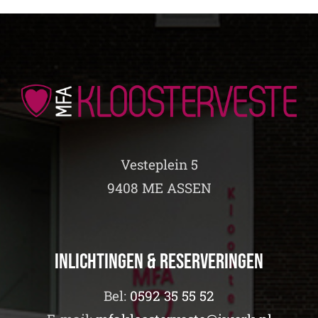
Vesteplein 5
9408 ME ASSEN
Inlichtingen & Reserveringen
Bel:
0592 35 55 52