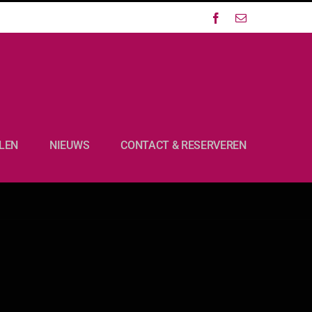
Facebook
E-
mail
LEN
NIEUWS
CONTACT & RESERVEREN