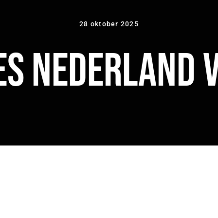
28 oktober 2025
es Nederland 