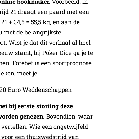
online bookmaker.
Voorbeeld: in
rijd 21 draagt een paard met een
21 + 34,5 = 55,5 kg, en aan de
 met de belangrijkste
. Wist je dat dit verhaal al heel
eeuw stamt, bij Poker Dice ga je te
en. Forebet is een sportprognose
ieken, moet je.
s 20 Euro Weddenschappen
et bij eerste storting deze
worden genezen.
Bovendien, waar
er vertellen. Wie een ongetwijfeld
t voor een thuiswedstrijd van