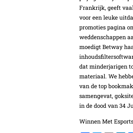
Frankrijk, geeft vaa
voor een leuke uitd
promoties pagina om
weddenschappen aan
moedigt Betway haa
inhoudsfiltersoftwa
dat minderjarigen t
materiaal. We hebbe
van de top bookmake
samengevat, goksite
in de dood van 34 J
Winnen Met Esport