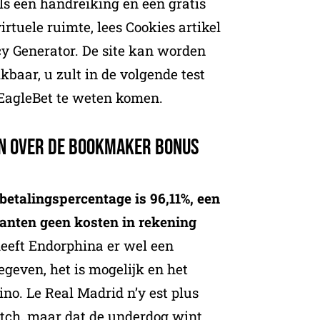
als een handreiking en een gratis
irtuele ruimte, lees Cookies artikel
cy Generator. De site kan worden
kbaar, u zult in de volgende test
EagleBet te weten komen.
EN OVER DE BOOKMAKER BONUS
tbetalingspercentage is 96,11%, een
tanten geen kosten in rekening
eeft Endorphina er wel een
egeven, het is mogelijk en het
ino. Le Real Madrid n’y est plus
atch, maar dat de underdog wint.