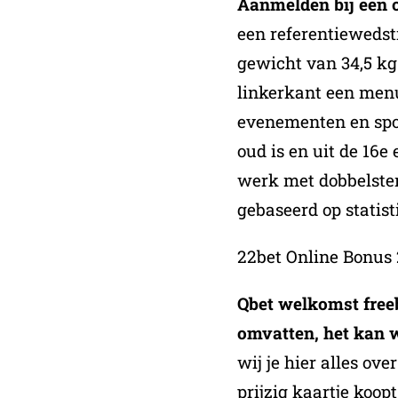
Aanmelden bij een 
een referentiewedst
gewicht van 34,5 kg 
linkerkant een menu
evenementen en sport
oud is en uit de 16e 
werk met dobbelsten
gebaseerd op statist
22bet Online Bonu
Qbet welkomst freeb
omvatten, het kan 
wij je hier alles ov
prijzig kaartje koop