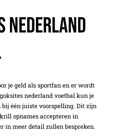
s Nederland
l
oor je geld als sportfan en er wordt
goksites nederland voetbal kun je
 bij één juiste voorspelling. Dit zijn
Skrill opnames accepteren in
r in meer detail zullen bespreken.