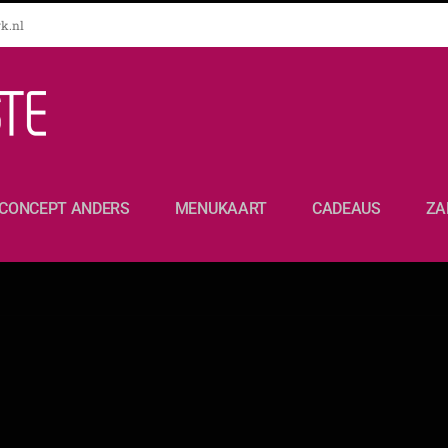
k.nl
CONCEPT ANDERS
MENUKAART
CADEAUS
ZA