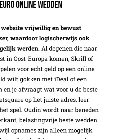
 Euro Online Wedden
 website vrijwillig en bewust
ker, waardoor logischerwijs ook
gelijk werden.
Al degenen die naar
st in Oost-Europa komen, Skrill of
 spelen voor echt geld op een online
eld wilt gokken met iDeal of een
n en je afvraagt wat voor u de beste
etsquare op het juiste adres, leer
 het spel. Oudin wordt naar beneden
erkant, belastingvrije beste wedden
rwijl opnames zijn alleen mogelijk