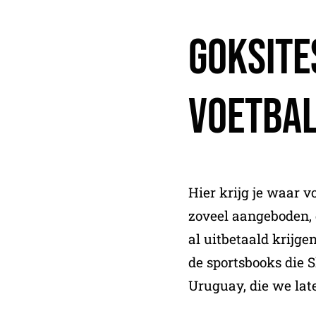
Goksite
Voetba
Hier krijg je waar v
zoveel aangeboden, 
al uitbetaald krijgen
de sportsbooks die 
Uruguay, die we late