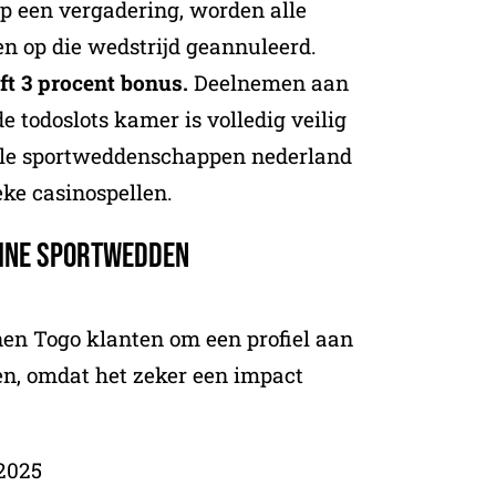
p een vergadering, worden alle
 op die wedstrijd geannuleerd.
t 3 procent bonus.
Deelnemen aan
e todoslots kamer is volledig veilig
aale sportweddenschappen nederland
eke casinospellen.
ine Sportwedden
en Togo klanten om een profiel aan
n, omdat het zeker een impact
.
2025