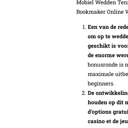
Mobiel Wedden Tenn
Bookmaker Online 
Een van de red
om op te wedden
geschikt is vo
de enorme were
bonusronde is 
maximale uitbet
beginners.
De ontwikkeling 
houden op dit 
d’options gratu
casino et de je