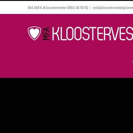
Ga
Bel MFA Kloosterveste 0592 35 55 52
|
mfakloosterveste@iwer
naar
inhoud