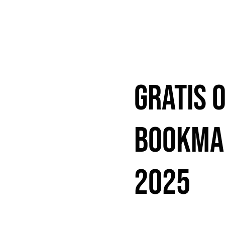
Gratis 
Bookma
2025