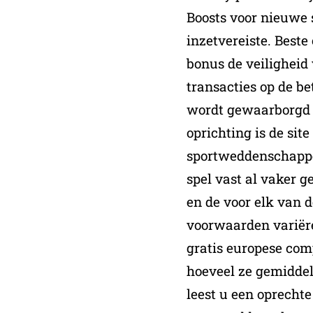
Boosts voor nieuwe s
inzetvereiste. Beste
bonus de veiligheid
transacties op de b
wordt gewaarborgd 
oprichting is de site
sportweddenschappen
spel vast al vaker g
en de voor elk van
voorwaarden variëre
gratis europese comp
hoeveel ze gemiddel
leest u een oprecht