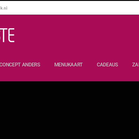
k.nl
CONCEPT ANDERS
MENUKAART
CADEAUS
ZA