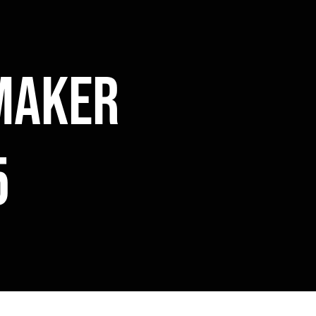
maker
5