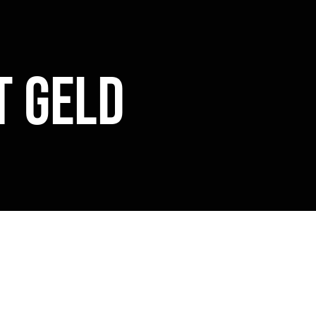
t Geld