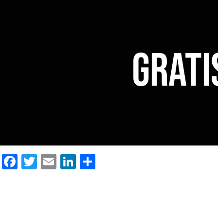
Grati
Facebook
Twitter
Email
LinkedIn
Delen