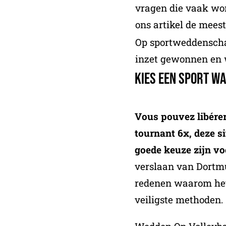
vragen die vaak wor
ons artikel de mees
Op sportweddenschap
inzet gewonnen en w
Kies een sport wa
Vous pouvez libérer
tournant 6x, deze s
goede keuze zijn vo
verslaan van Dortmu
redenen waarom het
veiligste methoden.