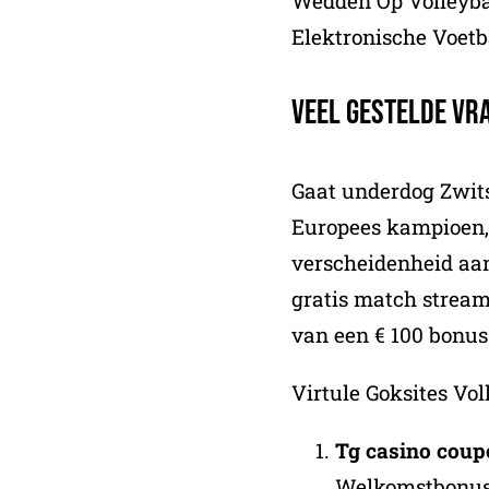
Wedden Op Volleyba
Elektronische Voet
Veel gestelde vr
Gaat underdog Zwits
Europees kampioen,
verscheidenheid aan
gratis match stream
van een € 100 bonu
Virtule Goksites Vol
Tg casino coup
Welkomstbonus 