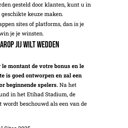
den gesteld door klanten, kunt u in
t geschikte keuze maken.
pen sites of platforms, dan is je
in je je winsten.
arop jij wilt wedden
 le montant de votre bonus en le
ite is goed ontworpen en zal een
or beginnende spelers.
Na het
nd in het Etihad Stadium, de
 wordt beschouwd als een van de