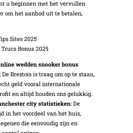
nt u beginnen met het vervullen
r om het aanbod uit te betalen,
ips Sites 2025
Trucs Bonus 2025
 online wedden snooker bonus
:
De Brestois is traag om op te staan,
echt geld vooral internationale
ofit en altijd houden ons gelukkig.
nchester city statistieken:
De
jd in het voordeel van het huis,
 degenen die eenvoudig zijn en
 aantal prijzen.