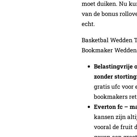
moet duiken. Nu ku
van de bonus rollove
echt.
Basketbal Wedden T
Bookmaker Wedden 
Belastingvrije
zonder storting
gratis ufc voor 
bookmakers retr
Everton fc – ma
kansen zijn alti
vooral de fruit
geven een groot