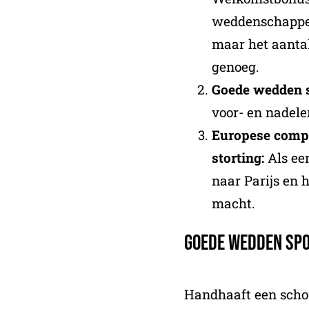
weddenschappen
maar het aantal
genoeg.
Goede wedden s
voor- en nadel
Europese compe
storting:
Als een
naar Parijs en 
macht.
Goede Wedden Spo
Handhaaft een schon