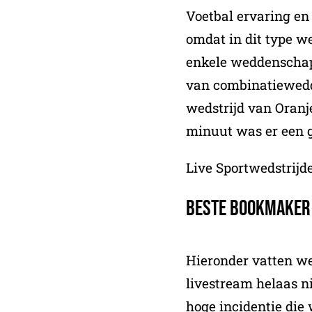
Voetbal ervaring en
omdat in dit type 
enkele weddenscha
van combinatiewedd
wedstrijd van Oranje
minuut was er een g
Live Sportwedstrij
Beste bookmaker
Hieronder vatten we
livestream helaas 
hoge incidentie die