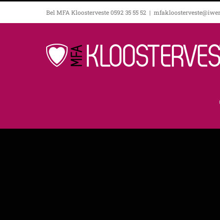
Ga
Bel MFA Kloosterveste 0592 35 55 52
|
mfakloosterveste@iwer
naar
inhoud