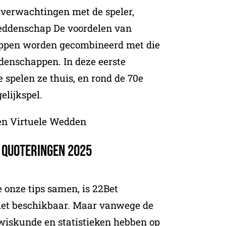
 verwachtingen met de speler,
weddenschap De voordelen van
ppen worden gecombineerd met die
enschappen. In deze eerste
 spelen ze thuis, en rond de 70e
elijkspel.
den Virtuele Wedden
 quoteringen 2025
 onze tips samen, is 22Bet
niet beschikbaar. Maar vanwege de
 wiskunde en statistieken hebben op