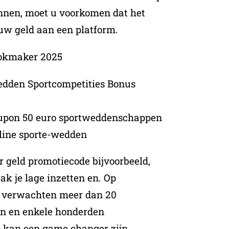
nnen, moet u voorkomen dat het
uw geld aan een platform.
okmaker 2025
edden Sportcompetities Bonus
pon 50 euro sportweddenschappen
ine sporte-wedden
 geld promotiecode bijvoorbeeld,
ak je lage inzetten en. Op
 verwachten meer dan 20
en en enkele honderden
 kan een game changer zijn.